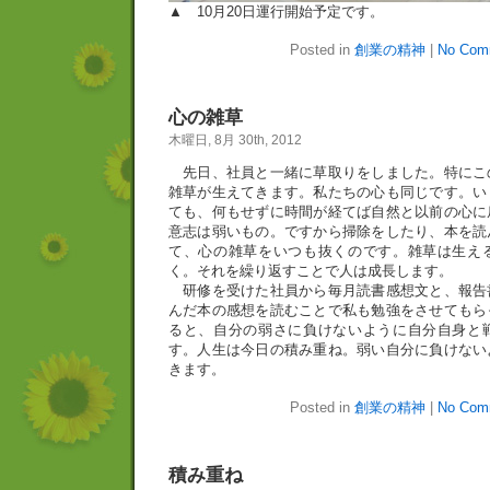
▲ 10月20日運行開始予定です。
Posted in
創業の精神
|
No Com
心の雑草
木曜日, 8月 30th, 2012
先日、社員と一緒に草取りをしました。特にこ
雑草が生えてきます。私たちの心も同じです。い
ても、何もせずに時間が経てば自然と以前の心に
意志は弱いもの。ですから掃除をしたり、本を読
て、心の雑草をいつも抜くのです。雑草は生え
く。それを繰り返すことで人は成長します。
研修を受けた社員から毎月読書感想文と、報告
んだ本の感想を読むことで私も勉強をさせてもら
ると、自分の弱さに負けないように自分自身と
す。人生は今日の積み重ね。弱い自分に負けない
きます。
Posted in
創業の精神
|
No Com
積み重ね