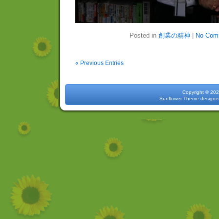
Posted in
創業の精神
|
No Com
« Previous Entries
Copyright 
Sunflower Theme
designe