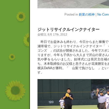
Posted in
創業の精神
|
No Com
ジットリサイクルインクナイター
金曜日, 8月 17th, 2012
昨日でお盆休みも終わり、今日からまた稼働で
瀬球場で、ジットリサイクルインクナイター「 横
ゴンズ 」の試合が開催されました。今年でスポ
りますが、今年も子供から大人まで沢山の皆さん
気や夢をもらいました。始球式には長沢主任補
ち、木本取締役のお父様と息子さんが花束贈呈を
横浜DeNAが勝利。「 山梨で負けなし 」と
す。