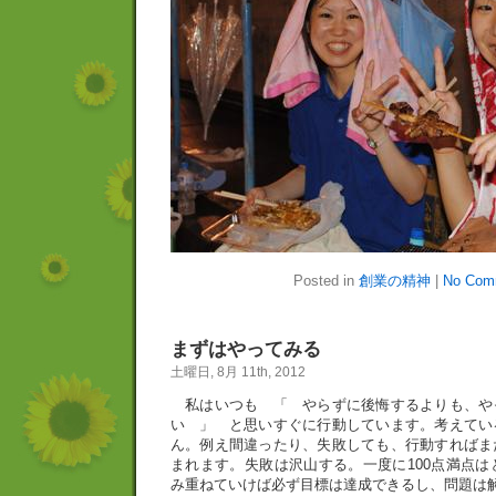
Posted in
創業の精神
|
No Com
まずはやってみる
土曜日, 8月 11th, 2012
私はいつも 「 やらずに後悔するよりも、や
い 」 と思いすぐに行動しています。考えてい
ん。例え間違ったり、失敗しても、行動すればま
まれます。失敗は沢山する。一度に100点満点は
み重ねていけば必ず目標は達成できるし、問題は