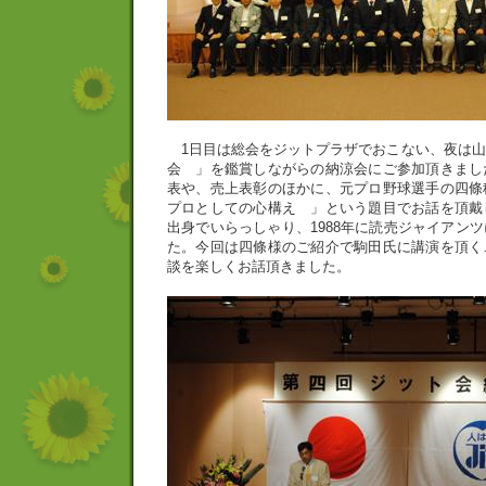
1日目は総会をジットプラザでおこない、夜は山
会 」を鑑賞しながらの納涼会にご参加頂きまし
表や、売上表彰のほかに、元プロ野球選手の四
プロとしての心構え 」という題目でお話を頂戴
出身でいらっしゃり、1988年に読売ジャイアン
た。今回は四條様のご紹介で駒田氏に講演を頂く
談を楽しくお話頂きました。