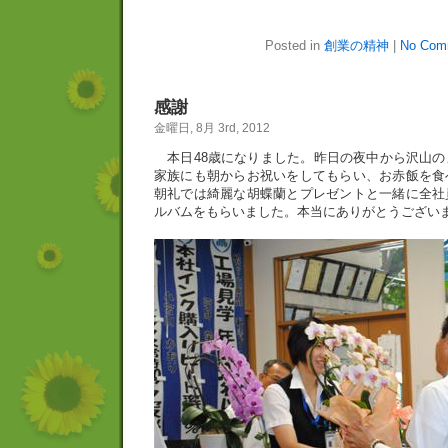
Posted in
創業の精神
|
No Com
感謝
金曜日, 8月 3rd, 2012
本日48歳になりました。昨日の夜中から沢山の
家族にも朝からお祝いをしてもらい、お赤飯を食
朝礼では綺麗な胡蝶蘭とプレゼントと一緒に全社
ルバムをもらいました。本当にありがとうござい