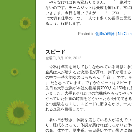
やらなければ何も変わりません。 「 絶対で
ないのです。チームジットは失敗を怖れず、常に
いきます。今日も暑いですが、 「 プロ 」 
は大切も仕事の一つ、一人でも多くの皆様に元気
るよう、行動します。
Posted in
創業の精神
|
No Com
スピード
金曜日, 8月 10th, 2012
今私は年間を通しておこなわれている研修に参
企業は人が増えると決定権が薄れ、判子が増える
の中で一番大切なのはもちろん 「 命 」 です。
」 だと思っています。ですからジットはスピー
先日も大手企業が本社の従業員7000人を150名
いました。大手もそれだけの危機感をもってやっ
やっていた仕事の時間をどうやったら4分ででき
とつ無駄をなくし、スピードに磨きをかけ、一人
れる企業を目指します。
暑い日が続き、体調を崩している人が増えてい
り、睡眠をとって、体調が悪ければしっかりと休
の命、体です。夏本番。毎日暑いですが暑さに負