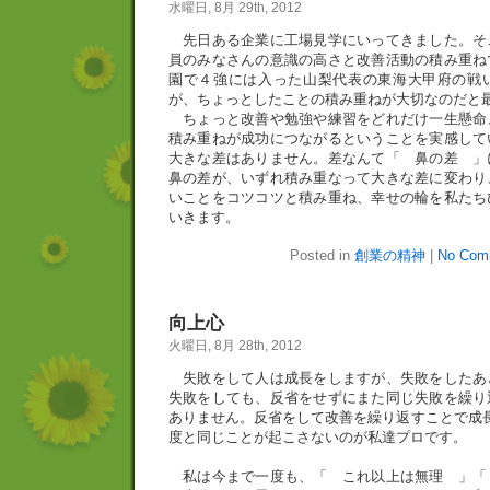
水曜日, 8月 29th, 2012
先日ある企業に工場見学にいってきました。そ
員のみなさんの意識の高さと改善活動の積み重ね
園で４強には入った山梨代表の東海大甲府の戦
が、ちょっとしたことの積み重ねが大切なのだと
ちょっと改善や勉強や練習をどれだけ一生懸命
積み重ねが成功につながるということを実感して
大きな差はありません。差なんて「 鼻の差 」
鼻の差が、いずれ積み重なって大きな差に変わり
いことをコツコツと積み重ね、幸せの輪を私たち
いきます。
Posted in
創業の精神
|
No Com
向上心
火曜日, 8月 28th, 2012
失敗をして人は成長をしますが、失敗をしたあ
失敗をしても、反省をせずにまた同じ失敗を繰り
ありません。反省をして改善を繰り返すことで成
度と同じことが起こさないのが私達プロです。
私は今まで一度も、「 これ以上は無理 」「