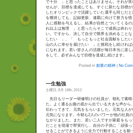
で十分 」と思ったことはありません。それが良
せんが、目標を達成しても、すぐに新たな目標が
したオリンピックで活躍していた選手も同じだと
を獲得しても、記録更新、連覇に向けて努力を惜
人に感動を与えるし、結果が自然とついてくるの
れ以上は無理 」と思ったらそこで成長は終わり
い。ですから、決して自分で限界を決めることな
したい 」、「 もっともっと社会貢献をしたい
山の人に幸せを届けたい 」と挑戦をし続ければ
になれます。若い皆さんの活躍が毎日本当に楽し
をして、必ずみんなで目標を達成し続けます。
Posted in
創業の精神
|
No Com
一生勉強
土曜日, 8月 18th, 2012
先日もリーダー研修明けの社員が、朝礼で素晴
た。よく通るお腹の底から出ている大きな声から
伝わってきて、元気をもらいました。元気な人が
元気になります。今朝も2人のパワーが他の社員
ながりました。また、若い二人ですが家庭をもっ
だことを現場で即実行し、自分の子供に「頑張っ
せることができるように全力で行動することを願