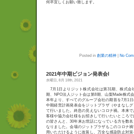
何卒宜しくお願い致します。
Posted in
創業の精神
|
No Com
2021年中期ビジョン発表会Ⅰ
水曜日, 8月 18th, 2021
7月1日よりジット株式会社は第31期、株式会
期、NPO法人ジット会は第8期、山梨Made株式
本年より、すべてのグループ会社の期首を7月1
中期経営計画発表会をジットプラザ（やまなしグ
て行いました。終息の見えないコロナ禍。本来で
客様や協力会社様をお招きして行いたいところで
の皆さんと、30年来お世話になっている方を数
なりました。会場のジットプラザもこのコロナ禍
用いただけるように改装し、万全な感染防止対策