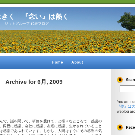
大きく 『念い』は熱く
開設】 ジットグループ 代表ブログ
Home
About
Sear
Archive for 6月, 2009
You are cu
『夢』は大
weblog arc
んで、話を聞いて、研修を受けて、と様々なところで、感謝の
。両親に感謝、会社に感謝、友達に感謝、生かされていること
Rece
は感謝であふれています。しかし、人間はすぐにその感謝の気