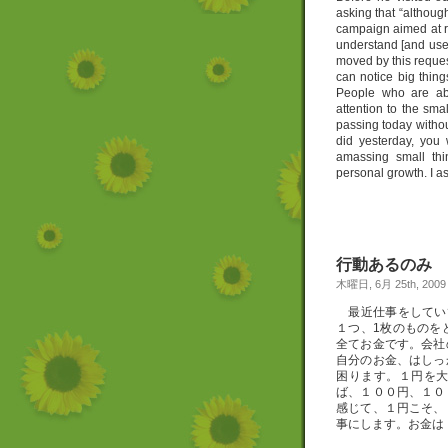
asking that “although
campaign aimed at r
understand [and use y
moved by this request
can notice big thing
People who are abl
attention to the sma
passing today withou
did yesterday, you 
amassing small thi
personal growth. I as
行動あるのみ
木曜日, 6月 25th, 2009
最近仕事をしてい
１つ、1枚のものを
全てお金です。会社
自分のお金、はしっ
困ります。１円を
ば、１００円、１０
感じて、１円こそ、
事にします。お金