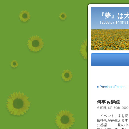
『夢』は
【2008.07.14
« Previous Entries
何事も継続
火曜日, 6月 30th, 2009
イベント、本を読
気持ちが芽生えます
に感謝・・・世の中