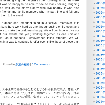
 event, giving their all just as their colleagues did the week
2016
. I was so happy to be able to see so many smiling, laughing
 as well as the many elderly who live nearby. It was also
2016
e friends and family members who my part time and full time
2016
 them to the event.
2016
2016
 number one important thing in a festival. Moreover, it is
orkers there work hard as one throughout the entire event and
2016
ways to make the customers happy. We will continue to give our
2016
 of our events this year, working together as one unit and
2016
ent as it happens. Perseverence takes strength. We will
2016
ct in a way to continue to offer events like those of these past
2015
2015
2015
2015
2015
Posted in
創業の精神
|
5 Comments »
2015
2015
2015
2015
2015
、大手企業の社長様をはじめとする幹部役員の方が、弊社へ来
2015
た。本当に感謝いたします。実際にジットの熱い想いを、従業
て頂き、どのような環境で製造をしているのかを見て頂きまし
2015
た。
2014
証部からも、ご説明をさせて頂きました。沢山のお話をさせて