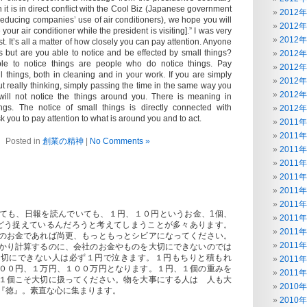
 it is in direct conflict with the Cool Biz (Japanese government
2012
educing companies’ use of air conditioners), we hope you will
2012
our air conditioner while the president is visiting].” I was very
2012
. It’s all a matter of how closely you can pay attention. Anyone
s but are you able to notice and be effected by small things?
2012
e to notice things are people who do notice things. Pay
2012
ll things, both in cleaning and in your work. If you are simply
2012
t really thinking, simply passing the time in the same way you
2012
will not notice the things around you. There is meaning in
ngs. The notice of small things is directly connected with
2012
k you to pay attention to what is around you and to act.
2011
2011
Posted in
創業の精神
|
No Comments »
2011
2011
2011
2011
2011
ても、日報を読んでいても、１円、１０円というお金、1個、
2011
どう捉えているんだろうと考えてしまうことが多々あります。
2011
のお金であれば尚更、もっともっとシビアになってください。
2011
かり計算するのに、会社のお金やものを大切にできないのでは
大切にできない人は必ず１円で泣きます。１円もちりと積もれ
2011
００円、１万円、１００万円となります。１円、１個の重みを
2011
１個こそ大切に扱ってください。物を大事にする人は 人も大
2010
は『徳』。素直な心に集まります。
2010