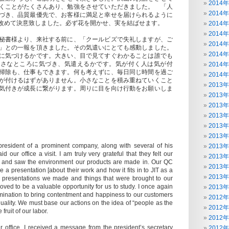
2014
くことがたくさんあり、勉強をさせていただきました。 「人
2014
づき、品質最優先で、お客様に満足と幸せを届けられるように
改めて決意致しました。必ず花を開かせ、実を結ばせます。
2014
2014
秘書様より、来社する前に、「クールビズで失礼しますが、ご
2014
」との一報を頂きました。その気遣いにとても感動しました。
2014
に気づけるかです。大きい、目で見てすぐわかることは誰でも
小さなところに気づき、気遣えるかです。気が付く人は気が付
2014
掃除も、仕事もできます。何も考えずに、毎日同じ時間を過ご
2014
が付けるはずがありません。小さなことを積み重ねていくこと
2013
気付きが成長に繋がります。周りに目を向け行動をお願いしま
2013
2013
2013
2013
2013
president of a prominent company, along with several of his
2013
d our office a visit. I am truly very grateful that they felt our
2013
 and saw the environment our products are made in. Our QC
2013
 a presentation [about their work and how it fits in to JIT as a
2013
 presentations we made and things that were brought to our
 proved to be a valuable opportunity for us to study. I once again
2013
rmination to bring contentment and happiness to our customers
2012
 quality. We must base our actions on the idea of “people as the
2012
 fruit of our labor.
2012
r office, I received a message from the president’s secretary
2012