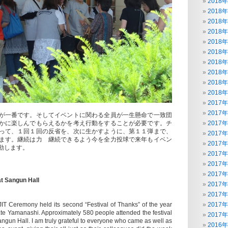
2018
2018
2018
2018
2018
2018
2018
2018
2018
2018
2017
2017
が一番です。そしてイベントに関わる全員が一生懸命で一致団
かに楽しんでもらえるかを考え行動をすることが必要です。チ
2017
って、１回１回の反省を、次に生かすように、第１１弾まで、
2017
ます。継続は力 継続できるよう今を全力投球で来年もイベン
2017
動します。
2017
2017
2017
at Sangun Hall
2017
2017
JIT Ceremony held its second “Festival of Thanks” of the year
2017
ate Yamanashi. Approximately 580 people attended the festival
2017
ngun Hall. I am truly grateful to everyone who came as well as
2016