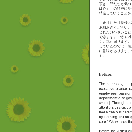
頂き、私たちも気づ
は心」 の精神に基
精進していくことを
来社した社長様の
承知おきください。
どれだけ小さいこと
できます。いかに
く。気が回ります。
していたのでは、気
に意味があります。
す。
Notices
The other day, the 
executive brance, pai
employees’ passion
department also gave
whole]. Through the
attention, this visit
feel a zealous dete
by focusing first on
core.” We will see the
Before he visited ou