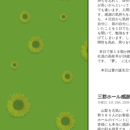
持ちを忘れて、自分
が良いからといって
でも違います。人間
す。感謝の気持ちを
も、４日目から気持
自分に、前の自分に
いたことを１日でも
を聞いて、勉強をす
げてしまいます。し
間性を高め、周りを
本日で第１８期が終
社員の高校卒が18
です。『夢』 にむ
本日は妻の誕生日で
三郡ホール感謝
月曜日, 6月 29th, 2009
山梨を元気に、イ
勢５８０人のお客様
ホールのイベントに
皆様にも本当に感謝
様の顔を拝見でき、