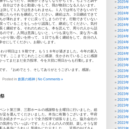
勝手になったり、我慢ができなくなりがちです。ちょっと調子
2025
、自分はできると勘違いをして、我が物顔になる人もいます。
2024
は決して１人では生きられません。１人では何もできないので
2024
感じたらそれを継続してください。継続は力。３日継続できて
ちが薄れます。すぐに戻ってしまうのです。行動できていない
2024
戻っていることをしっかり認識して、継続してください。気付
2024
長く継続する。それのためにも、本を読んで、周りの人から話
2024
るのです。人間は意識しないと、いつも楽な方へ、楽な方へ逃
2024
っかり強い思いを持って、１日でも長く継続をして、自分の人
幸せにしてください。お願いします。
2024
2024
わり明日は１９期です。もう１８年が過ぎました。今年の新入
2024
歳です。ここまでこれたことに感謝、生かされていることに感謝
2024
かってまだまだ全力投球、今を大切に明日からも行動します。
2023
す。『おめでとう、そしてありがとうございます。感謝』
2023
2023
Posted in
創業の精神
|
No Comments »
2023
2023
2023
祭
2023
2023
ベント第三弾、三郡ホールの感謝祭を土曜日に行いました。総
2023
が足を運んでくださいました。本当に有難うございます。甲府
2023
引き続きチームジットで全力投球で頑張りました。協力会社の
2022
の気持ちでいっぱいです。たくさんの人の笑顔、楽しそうな皆
私も本当にうれいし気持ちになりました。 近所のおばさん、
2022