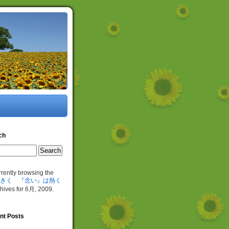
ch
rrently browsing the
きく 『念い』は熱く
hives for 6月, 2009.
nt Posts