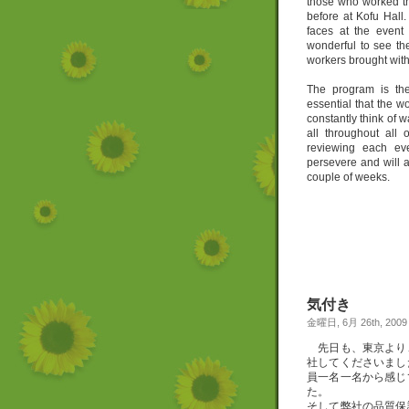
those who worked the
before at Kofu Hall
faces at the event
wonderful to see th
workers brought with
The program is the
essential that the w
constantly think of 
all throughout all
reviewing each ev
persevere and will a
couple of weeks.
気付き
金曜日, 6月 26th, 2009
先日も、東京より
社してくださいまし
員一名一名から感じ
そして弊社の品質保