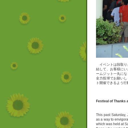
イベントは段取り
結して、お客様にい
ームジット一丸にな
全力投球でお願いし
ト開催できるよう行
Festival of Thanks 
This past Saturday, 
as a way to envigor
which was held at Sa