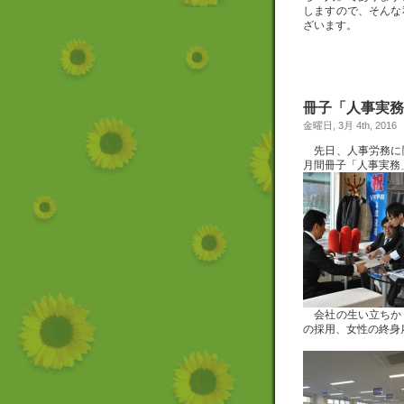
しますので、そんな
ざいます。
冊子「人事実務
金曜日, 3月 4th, 2016
先日、人事労務に
月間冊子「人事実務
会社の生い立ちか
の採用、女性の終身