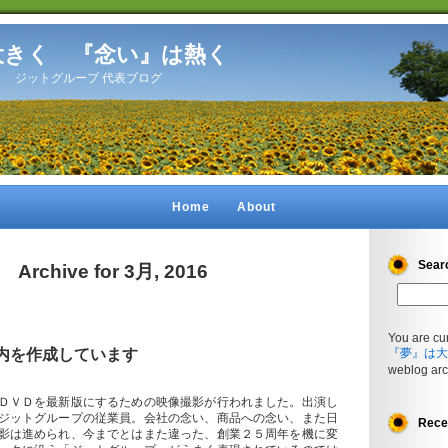
大きく 『念い』は熱く
開設】 ジットグループ 代表ブログ
Home
About
Sear
Archive for 3月, 2016
You are cu
案内を作成しています
『夢』は大
weblog arc
ＤＶＤを最新版にするための映像撮影が行われました。出演し
ジットグループの従業員。会社の念い、商品への念い、また日
Rece
影は進められ、今までとはまた違った、創業２５周年を機に変