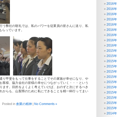
2016
2016
2016
2016
2016
行う弊社の朝礼では、私のパワーを従業員の皆さんに送り、私
2016
もらっています。
2016
2016
2016
2015
2015
2015
2015
2015
2015
遣り甲斐をもって仕事をすることでその家族が幸せになり、や
2015
お客様、協力会社の皆様の幸せにつながっていく・・・という
ります。目的をよくよく考えていけば、おのずと次にするべき
2015
れからも、山梨県のために私にできることを精一杯行ってまい
2015
2015
2015
Posted in
創業の精神
|
No Comments »
2015
2014