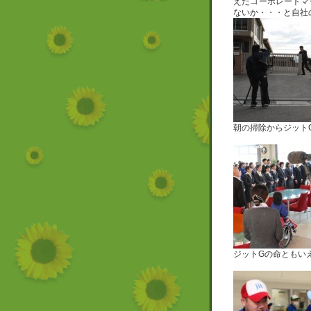
えたコーポレートマ
ないか・・・と自社
朝の掃除からジット
ジットGの命ともい