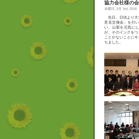
協力会社様の会
木曜日, 3月 3rd, 2016
先日、日頃より大
意見交換会」を行
い、山梨を元気に
が、そのインクをつ
ことがないことに今
ちました。