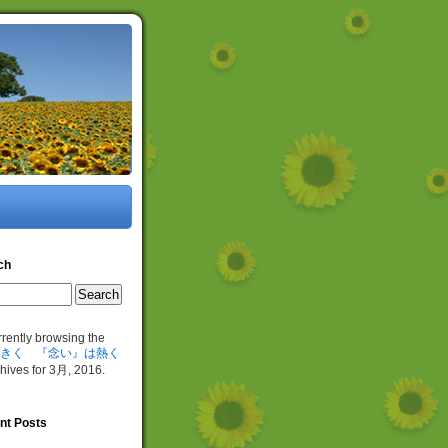
ch
rrently browsing the
きく 『念い』は熱く
hives for 3月, 2016.
nt Posts