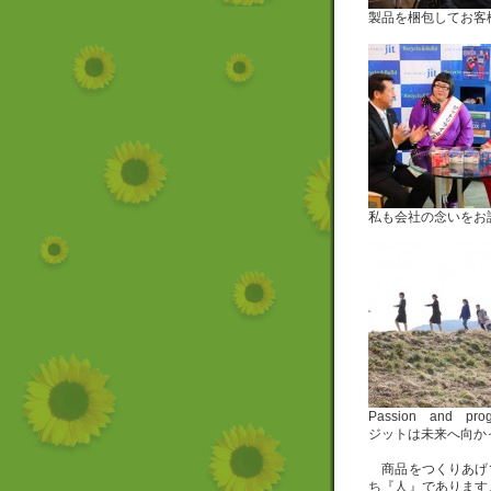
製品を梱包してお客
私も会社の念いをお
Passion and prog
ジットは未来へ向か
商品をつくりあげ
ち『人』であります