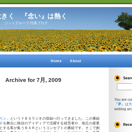
大きく 『念い』は熱く
開設】 ジットグループ 代表ブログ
Home
About
Sear
Archive for 7月, 2009
You are cu
『夢』は大
weblog arc
リン」
というＹＢＳラジオの収録へ行ってきました。この番組
ドを舞台に独自のアイディアで活躍する経営者や、地元の産業
Rece
とする客が集うＢＡＲというコンセプトの番組です。そこで創