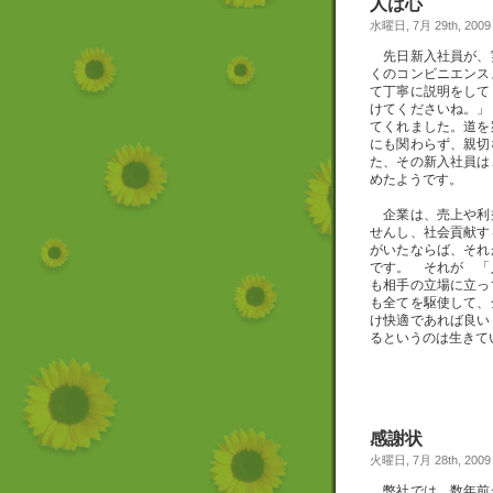
人は心
水曜日, 7月 29th, 2009
先日新入社員が、
くのコンビニエンス
て丁寧に説明をして
けてくださいね。」
てくれました。道を
にも関わらず、親切
た、その新入社員は
めたようです。
企業は、売上や利
せんし、社会貢献す
がいたならば、そ
です。 それが 「
も相手の立場に立っ
も全てを駆使して、
け快適であれば良い
るというのは生きて
感謝状
火曜日, 7月 28th, 2009
弊社では、数年前