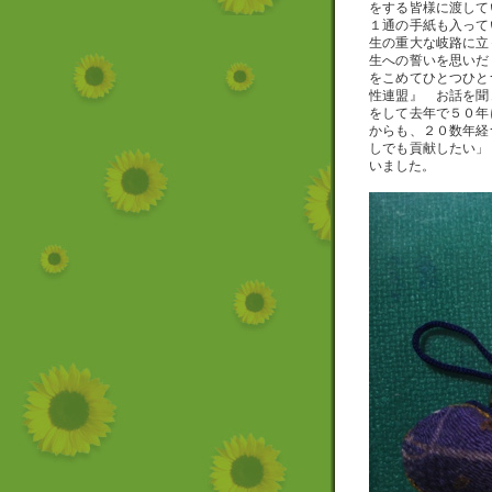
をする皆様に渡して
１通の手紙も入って
生の重大な岐路に立
生への誓いを思いだ
をこめてひとつひと
性連盟』 お話を聞
をして去年で５０年
からも、２０数年経
しでも貢献したい」
いました。