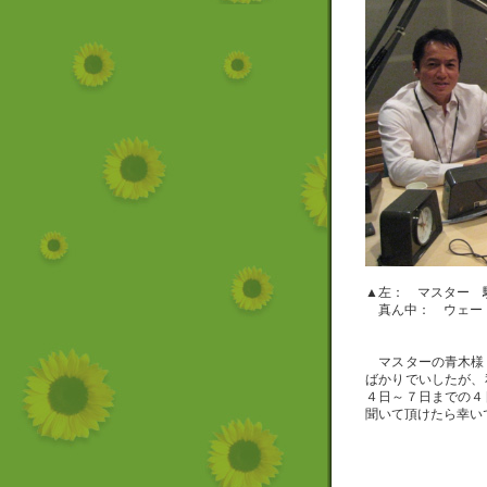
▲左： マスター 
真ん中： ウェート
マスターの青木様
ばかりでいしたが、
４日～７日までの４
聞いて頂けたら幸い