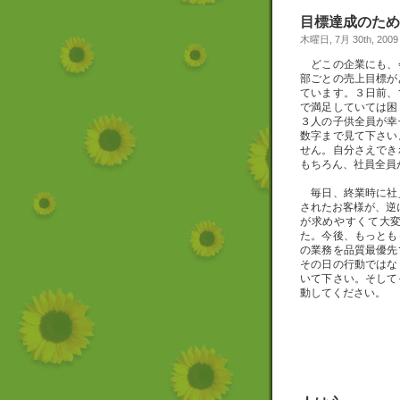
目標達成のため
木曜日, 7月 30th, 2009
どこの企業にも、
部ごとの売上目標が
ています。３日前、
で満足していては困
３人の子供全員が幸
数字まで見て下さい
せん。自分さえでき
もちろん、社員全員
毎日、終業時に社
されたお客様が、逆
が求めやすくて大変
た。今後、もっとも
の業務を品質最優先
その日の行動ではな
いて下さい。そして
動してください。