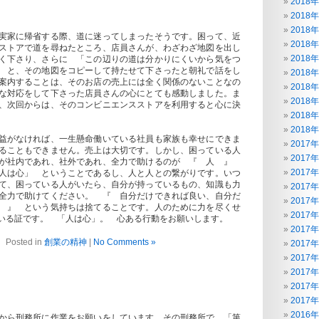
2018
2018
2018
実家に帰省する際、道に迷ってしまったそうです。困って、近
2018
ストアで道を尋ねたところ、店員さんが、わざわざ地図を出し
2018
く下さり、さらに 「この辺りの道は分かりにくいから気をつ
 と、その地図をコピーして持たせて下さったと朝礼で話をし
2018
案内することは、そのお店の売上には全く関係のないことなの
2018
な対応をして下さった店員さんの心にとても感動しました。ま
2018
、次回からは、そのコンビニエンスストアを利用すると心に決
2018
2018
益がなければ、一生懸命働いている社員も家族も幸せにできま
2017
ることもできません。売上は大切です。しかし、困っている人
2017
れが社内であれ、社外であれ、全力で助けるのが 『 人 』
2017
人は心」 ということであるし、人と人との繋がりです。いつ
て、困っている人がいたら、自分が持っているもの、知識も力
2017
全力で助けてください。 『 自分だけできれば良い、自分だ
2017
 』 という気持ちは捨てることです。人のために力を尽くせ
2017
いる証です。 「人は心」。 心ある行動をお願いします。
2017
Posted in
創業の精神
|
No Comments »
2017
2017
2017
2017
2017
2016
から刑務所に作業をお願いをしています。その刑務所で、「第