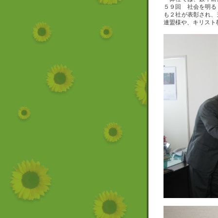
５９回 社会を明る
も２社が表彰され、
連盟様や、キリスト