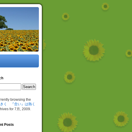
ch
rrently browsing the
きく 『念い』は熱く
hives for 7月, 2009.
nt Posts