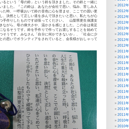
いるという「母の鈴」という鈴を頂きました。その鈴と一緒に
2012
いました。『この鈴は、あなたが会社で思い、悩み、苦しみ人
2012
った時、一呼吸おいて鈴の音色に心を澄ませ、ここでの固い更
し、決然として正しい道を歩んで頂きたいと思い、私たちが心
2012
つ手作りしたものです頑張ってください。 山梨県更生保護女
2012
きながら、母の偉大さや、温かさを感じました。この会は発足
2012
になるそうです。鈴を手作りで作ってお渡しすることを始めて
2012
つそうです。みなさん「自分に何かできないか」、「社会に少
との思いでボランティアをされていると、会長様がおしゃって
2012
2012
2011
2011
2011
2011
2011
2011
2011
2011
2011
2011
2011
2011
2010
2010