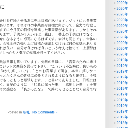
2020
に
2020
2020
2020
会社を存続させる為に売上目標があります。ジットにも各事業
あります。それぞれの事業部が目標に向かって、全力で行動し
2020
すでに今月度の目標を達成した事業部があります。しかしそれ
2020
ります。子供が３人いれば、親は、一番上の子供だけでなく、
2020
せになるように必死になるはずです。会社も同じです。全体の
2020
。会社全体の売り上げ目標が達成しなければ何の意味もありま
れば良い、自分が良ければ良いという考えは捨てて、上層部は
2020
がしっかりと数字の意識を持ってください。
2020
2019
員は日報を書いています。先日の日報に、「営業のために来社
2019
にジットの商品を買って下さり、“こういう不況時に、良いもの
助かり嬉しいです。” とのお言葉まで頂き、本当に嬉しかっ
2019
っとたくさんの皆様に必要とされるようになると確信し、今後
2019
でもっともっと頑張ります。」と書いてありました。日報には
2019
く、日記のように 「印象に残った事、 感動した事 」を書
2019
その感動を 「良かったな」 で終わらせることなく自分で行
2019
2019
2019
2019
Posted in
朝礼
|
No Comments »
2019
2018