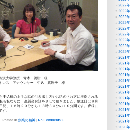
2022
2022
2022
2022
2022
2022
2022
2022
2022
2021
2021
2021
2021
駒沢大学教授 青木 茂樹 様
2021
レス アナウンサー 中込 真理子 様
2021
2021
と中込様の上手な話の引き出し方やお話のされ方に圧倒される
2021
私も私なりに一生懸命お話をさせて頂きました。放送日は８月
2021
日間、１８時２０分から１８時３０分の１０分間です。皆様に
2021
です。
2021
Posted in
創業の精神
|
No Comments »
2021
2020