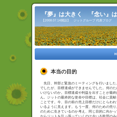
『夢』は大きく 『念い』
【2008.07.14開設】 ジットグループ 代表ブログ
H
本当の目的
先日、幹部と緊急のミーティングを行いました。
でしたが、目標達成ができませんでした。何のた
いけないのか。目標達成や利益を出すことが最終
ん。ジットの最終的な使命や目標は、社会に貢献
ことです。今、目の前の売上目標だけにとらわれ
いるように見えます。もう一度、何のための売り
のために生きているのか考え、同じ目的に向かっ
からジットを引っ張っていくのは今いる幹部のみ