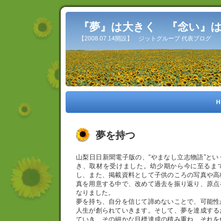
『夢』は大きく 『念い』
【2008.07.14開設】 ジットグループ 代表ブログ
H
夢を持つ
山梨日日新聞電子版の、“やまなし立志物語”と
き、取材を受けました。幼少期から今に至るま
し、また、掲載資料として子供のころの写真や高
真を用意する中で、改めて過去を振り返り、原点
なりました。
夢を持ち、自分を信じて諦めないことで、可能性
人生が創られていきます。そして、夢を達成する
ていき、その細かな目標達成の積み重ね、それを