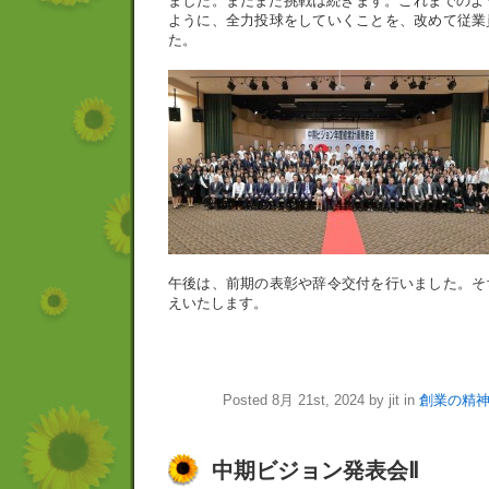
ました。まだまだ挑戦は続きます。これまでのよ
ように、全力投球をしていくことを、改めて従業
た。
午後は、前期の表彰や辞令交付を行いました。そ
えいたします。
Posted 8月 21st, 2024 by jit in
創業の精
中期ビジョン発表会Ⅱ