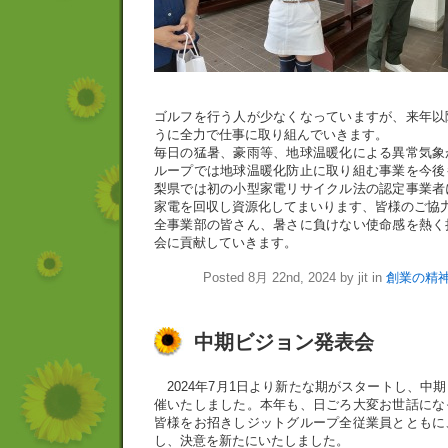
ゴルフを行う人が少なくなっていますが、来年以
うに全力で仕事に取り組んでいきます。
毎日の猛暑、豪雨等、地球温暖化による異常気象
ループでは地球温暖化防止に取り組む事業を今後
梨県では初の小型家電リサイクル法の認定事業者
家電を回収し資源化してまいります、皆様のご協
全事業部の皆さん、暑さに負けない使命感を熱く
会に貢献していきます。
Posted 8月 22nd, 2024 by jit in
創業の精
中期ビジョン発表会
2024年7月1日より新たな期がスタートし、中
催いたしました。本年も、日ごろ大変お世話にな
皆様をお招きしジットグループ全従業員とともに
し、決意を新たにいたしました。