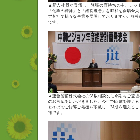
▲新入社員が登壇し、緊張の面持ちの中、ジッ
「創業の精神」と「経営理念」を唱和を会場全員
プ各社で様々な事業を展開しておりますが、根幹
です。
▲連合警備株式会社の保坂相談役に今期もご登壇
のお言葉をいただきました。今年で93歳を迎え
とそばでご指導ご鞭撻を頂戴し、34期を迎える
謝です。