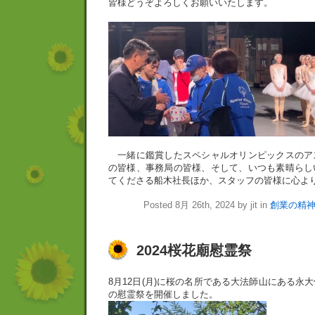
皆様どうぞよろしくお願いいたします。
一緒に鑑賞したスペシャルオリンピックスのア
の皆様、事務局の皆様、そして、いつも素晴らし
てくださる船木社長ほか、スタッフの皆様に心よ
Posted 8月 26th, 2024 by jit in
創業の精
2024桜花廟慰霊祭
8月12日(月)に桜の名所である大法師山にある永
の慰霊祭を開催しました。