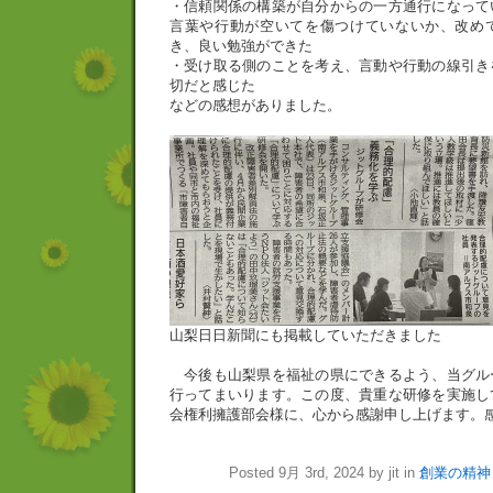
・信頼関係の構築が自分からの一方通行になって
言葉や行動が空いてを傷つけていないか、改め
き、良い勉強ができた
・受け取る側のことを考え、言動や行動の線引き
切だと感じた
などの感想がありました。
山梨日日新聞にも掲載していただきました
今後も山梨県を福祉の県にできるよう、当グル
行ってまいります。この度、貴重な研修を実施し
会権利擁護部会様に、心から感謝申し上げます。
Posted 9月 3rd, 2024 by jit in
創業の精神