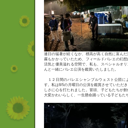
連日の猛暑が続くなか、標高が高く自然に富んだ
霧もかかっていたため、フィールドバレエの幻想
活気と優美溢れる空間で、私も、スペシャルオリ
んと一緒にバレエ公演を鑑賞いたしました。
１２日間のバレエシャンブルウェスト公団に
す。私は8/5の月曜日の公演を鑑賞させていただ
しさに心を打たれました。冒頭、子どもたちが創
大変かわいらしく、一生懸命踊っている子どもた