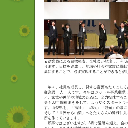
▲従業員による目標発表。全社員が登壇し、今期
ります。目標を達成し、地域や社会や家族に貢献
葉にすることで、必ず実現することができると信
年々、社員も成長し、発する言葉もたくましく
従業員一人一人です。今年はジットを事業継承
え、家族や仲間や地域のために、全力投球するこ
身も33年間種まきをして、ようやくスタートラ
す。山梨県を、「福祉」「環境」「観光」の県に
そして「世界から山梨」へとたくさんの皆様に足
所を作っていきます。
私事ではございますが、8月で還暦を迎え、会の