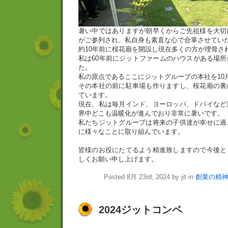
暑い中ではありますが朝早くからご先祖様を大切
がご参列され、私自身も素直な心で合掌させてい
約10年前に桜花廟を開設し現在多くの方が埋骨さ
私は60年前にジットファームのハウスがある場
た。
私の原点であるここにジットグループの本社を10
その本社の前に駐車場も作りますし、桜花廟の裏
ています。
現在、私は毎月インド、ヨーロッパ、ドバイなど
界中どこも温暖化が進んでおり非常に暑いです。
私たちジットグループは将来の子供達が幸せに過
に様々なことに取り組んでいます。
皆様のお役にたてるよう精進致しますので今後と
しくお願い申し上げます。
Posted 8月 23rd, 2024 by jit in
創業の精
2024ジットコンペ