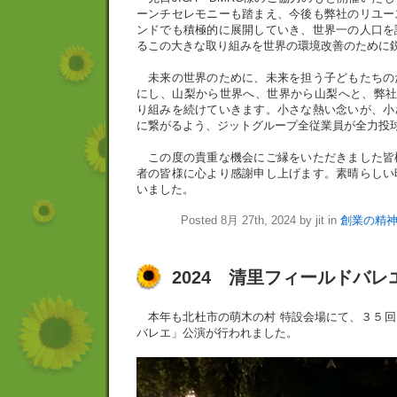
ーンチセレモニーも踏まえ、今後も弊社のリユー
ンドでも積極的に展開していき、世界一の人口を
るこの大きな取り組みを世界の環境改善のために
未来の世界のために、未来を担う子どもたちの
にし、山梨から世界へ、世界から山梨へと、弊社
り組みを続けていきます。小さな熱い念いが、小
に繋がるよう、ジットグループ全従業員が全力投
この度の貴重な機会にご縁をいただきました皆
者の皆様に心より感謝申し上げます。素晴らしい
いました。
Posted 8月 27th, 2024 by jit in
創業の精
2024 清里フィールドバレ
本年も北杜市の萌木の村 特設会場にて、３５回
バレエ」公演が行われました。