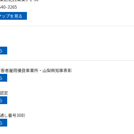
40-3265
マップを見る
ら
障害者雇用優良事業所・山梨県知事表彰
ら
認定
ら
通し番号308）
ら