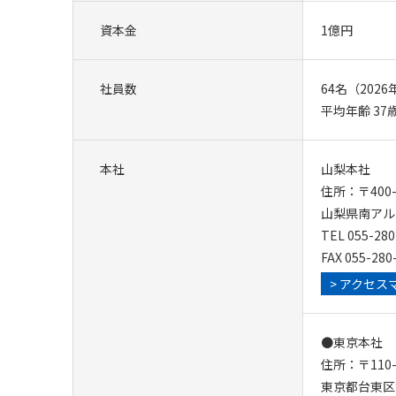
資本金
1億円
社員数
64名（202
平均年齢 37
本社
山梨本社
住所：〒400-
山梨県南アルプ
TEL 055-2
FAX 055-280
> アクセス
●東京本社
住所：〒110-
東京都台東区台