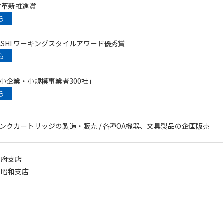
経営革新推進賞
ら
ANASHI ワーキングスタイルアワード優秀賞
ら
小企業・小規模事業者300社」
ら
ンクカートリッジの製造・販売 / 各種OA機器、文具製品の企画販売
甲府支店
 昭和支店