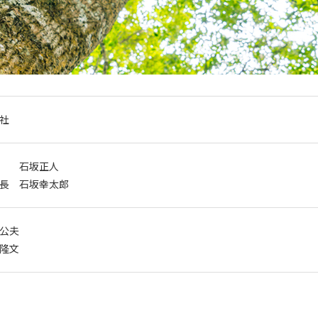
社
石坂正人
長 石坂幸太郎
公夫
隆文