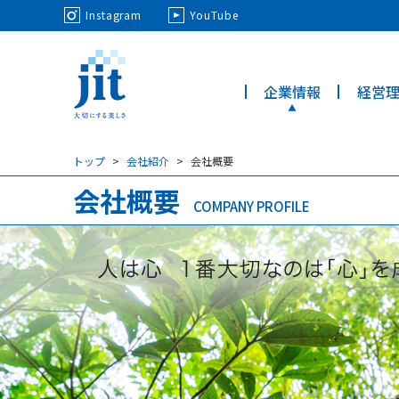
May we use cookies to track your activi
Instagram
YouTube
企業情報
経営
ジット株
式会社
トップ
会社紹介
会社概要
会社概要
COMPANY PROFILE