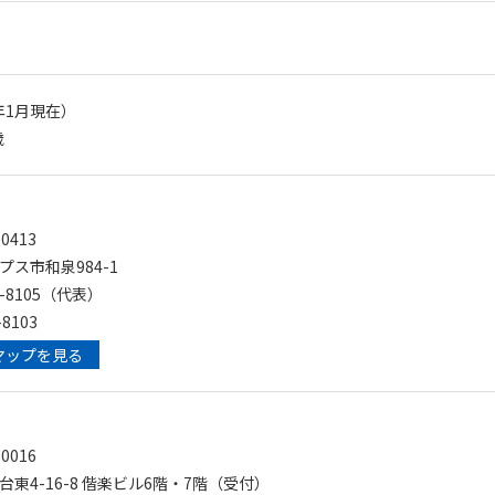
6年1月現在）
歳
0413
ス市和泉984-1
80-8105（代表）
-8103
マップを見る
0016
東4-16-8 偕楽ビル6階・7階（受付）