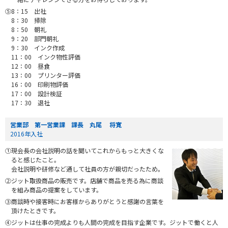
⑤8：15 出社
8：30 掃除
8：50 朝礼
9：20 部門朝礼
9：30 インク作成
11：00 インク物性評価
12：00 昼食
13：00 プリンター評価
16：00 印刷物評価
17：00 設計検証
17：30 退社
営業部 第一営業課 課長 丸尾 将寛
2016年入社
①現会長の会社説明の話を聞いてこれからもっと大きくな
ると感じたこと。
会社説明や研修など通して社員の方が親切だったため。
②ジット取扱商品の販売です。店舗で商品を売る為に商談
を組み商品の提案をしています。
③商談時や接客時にお客様からありがとうと感謝の言葉を
頂けたときです。
④ジットは仕事の完成よりも人間の完成を目指す企業です。ジットで働くと人