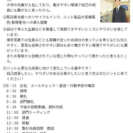
大学の先輩が入社しており、働きやすい環境で自己の成
長にも繋がると思ったから。
②既存客先様へのリサイクルインク、ジット製品の営業販
売/新規客先への導入提案
③自分で考えた企画などを尊重して実践できやすいところにやりがいを感じて
います。
東京営業では社長などとも距離が近いため自分の思っている考えなども伝え
やすく、意見も反映されやすい部分もあり働きやすい環境でやりがいにも繋
がっています。
またお客様から信頼されている感じた時もやっていて良かったと思えるとこ
ろ。
④ジットも更なる成長に向けて変化している最中です！
自己成長したい、やりがいのある仕事がしたいと思う方はぜひジットに来て
ください！
⑤8：15 出社 メールチェック・返信・行動予定の確認
8：30 掃除
8：50 朝礼
9：20 部門朝礼
9：30 午後の訪問準備、資料作成
11：00 部門ミーティング
12：00 昼食
13：00 移動
14：00 取引先様訪問 商談