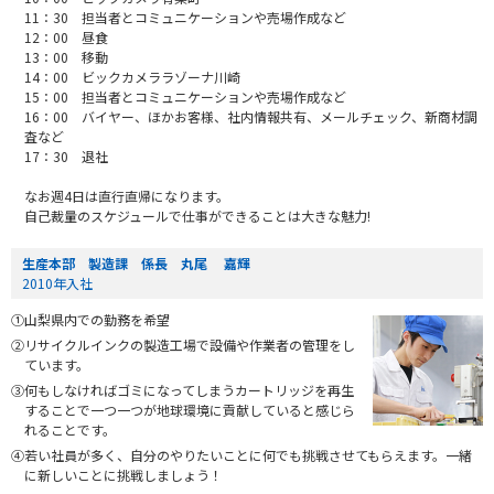
11：30 担当者とコミュニケーションや売場作成など
12：00 昼食
13：00 移動
14：00 ビックカメララゾーナ川崎
15：00 担当者とコミュニケーションや売場作成など
16：00 バイヤー、ほかお客様、社内情報共有、メールチェック、新商材調
査など
17：30 退社
なお週4日は直行直帰になります。
自己裁量のスケジュールで仕事ができることは大きな魅力!
生産本部 製造課 係長 丸尾 嘉輝
2010年入社
①山梨県内での勤務を希望
②リサイクルインクの製造工場で設備や作業者の管理をし
ています。
③何もしなければゴミになってしまうカートリッジを再生
することで一つ一つが地球環境に貢献していると感じら
れることです。
④若い社員が多く、自分のやりたいことに何でも挑戦させてもらえます。一緒
に新しいことに挑戦しましょう！