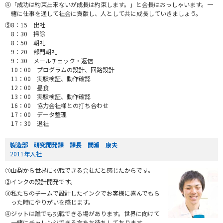
④「成功は約束出来ないが成長は約束します。」と会長はおっしゃいます。一
緒に仕事を通して社会に貢献し、人として共に成長していきましょう。
⑤8：15 出社
8：30 掃除
8：50 朝礼
9：20 部門朝礼
9：30 メールチェック・返信
10：00 プログラムの設計、回路設計
11：00 実験検証、動作確認
12：00 昼食
13：00 実験検証、動作確認
16：00 協力会社様との打ち合わせ
17：00 データ整理
17：30 退社
製造部 研究開発課 課長 間瀬 康夫
2011年入社
①山梨から世界に挑戦できる会社だと感じたからです。
②インクの設計開発です。
③私たちのチームで設計したインクでお客様に喜んでもら
った時にやりがいを感じます。
④ジットは誰でも挑戦できる場があります。世界に向けて
一緒にチャレンジできる方をお待ちしております。