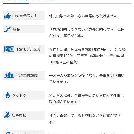
山梨を元気に！
地元山梨への熱い念いは誰にも負けません！
成長
「成功は約束できないが成長は約束する」毎日
が成長。毎日が挑戦。
子宝モデル企業
女性も活躍。託児所を2008年に開所し、出産後
の復帰率100％。子宝率山梨県No.1（※山梨県
100名以上の企業）
平均年齢30歳
一人一人がエンジン役となり、未来を切り開い
ていきます。
ジット魂
私たちの指針。全員が熱い念いを持って仕事に
取り組んでいます！
社会貢献
社会に貢献していると感じながら仕事ができ
る！