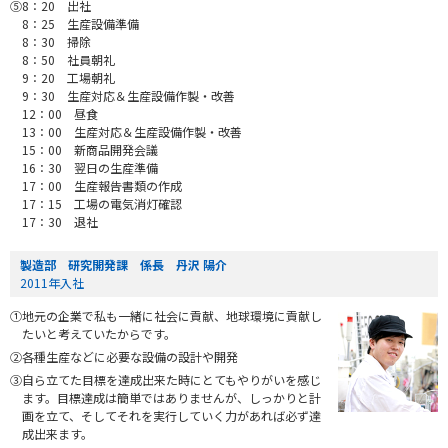
⑤8：20 出社
8：25 生産設備準備
8：30 掃除
8：50 社員朝礼
9：20 工場朝礼
9：30 生産対応＆生産設備作製・改善
12：00 昼食
13：00 生産対応＆生産設備作製・改善
15：00 新商品開発会議
16：30 翌日の生産準備
17：00 生産報告書類の作成
17：15 工場の電気消灯確認
17：30 退社
製造部 研究開発課 係長 丹沢 陽介
2011年入社
①地元の企業で私も一緒に社会に貢献、地球環境に貢献し
たいと考えていたからです。
②各種生産などに必要な設備の設計や開発
③自ら立てた目標を達成出来た時にとてもやりがいを感じ
ます。目標達成は簡単ではありませんが、しっかりと計
画を立て、そしてそれを実行していく力があれば必ず達
成出来ます。