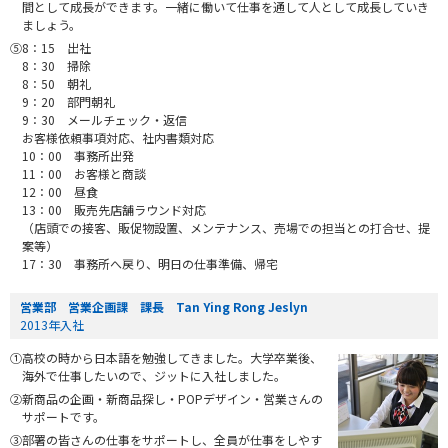
間として成長ができます。一緒に働いて仕事を通して人として成長していき
ましょう。
⑤8：15 出社
8：30 掃除
8：50 朝礼
9：20 部門朝礼
9：30 メールチェック・返信
お客様依頼事項対応、社内書類対応
10：00 事務所出発
11：00 お客様と商談
12：00 昼食
13：00 販売先店舗ラウンド対応
（店頭での接客、販促物設置、メンテナンス、売場での担当との打合せ、提
案等）
17：30 事務所へ戻り、明日の仕事準備、帰宅
営業部 営業企画課 課長 Tan Ying Rong Jeslyn
2013年入社
①高校の時から日本語を勉強してきました。大学卒業後、
海外で仕事したいので、ジットに入社しました。
②新商品の企画・新商品探し・POPデザイン・営業さんの
サポートです。
③部署の皆さんの仕事をサポートし、全員が仕事をしやす