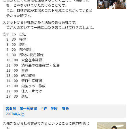
ね」と声をかけていただけることです。
また、目標達成が工場のコスト削減につながっていると
分かった時です。
④ジットは若い社員が多く活気のある会社です。
皆さんの若い力で一緒に山梨を盛り上げて行きましょう。
⑤8：15 出社
8：30 掃除
8：50 朝礼
9：20 部門朝礼
9：30 部材の使用報告
10：00 安全在庫確認
11：00 消耗品の在庫確認・発注
12：00 昼食
13：00 納品確認
14：00 翌日生産確認
15：00 内製ラベル作成
17：00 仕入・片付け
17：30 退社
営業部 第一営業課 主任 矢吹 有希
2018年入社
①働きながら社会貢献できるというところに魅力を感じ
た。