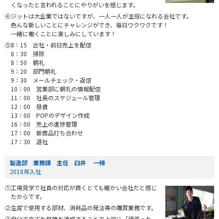
くなったと言われることにやりがいを感じます。
④ジットは大企業ではないですが、一人一人が主役になれる会社です。
色んな新しいことにチャレンジができ、毎日ワクワクです！
一緒に働くことに楽しみにしています！
⑤8：15 出社・前日売上を配信
8：30 掃除
8：50 朝礼
9：20 部門朝礼
9：30 メールチェック・返信
10：00 営業部に朝礼の情報配信
11：00 社長のスケジュール管理
12：00 昼食
13：00 POPのデザイン作成
16：00 売上の進捗管理
17：00 新商品打ち合わせ
17：30 退社
製造部 業務課 主任 臼井 一稀
2018年入社
①工場見学で社員の対応が良くとても暖かい会社だと感じ
たからです。
②生産で使用する部材、消耗品の発注等の購買業務です。
③自分で立てた目標を達成することで上司に「頑張った