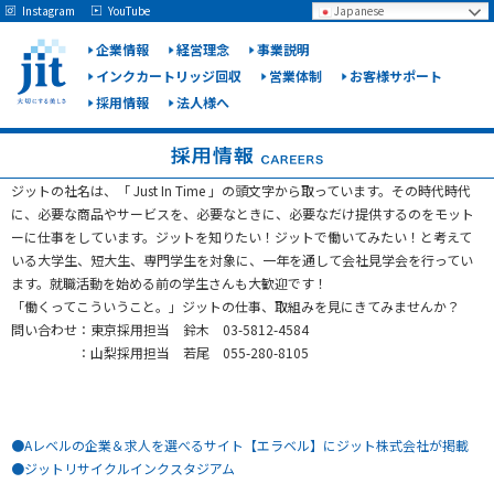
May we use cookies to track your activities? We take your privacy very seriously.
Instagram
YouTube
Japanese
Please see our privacy policy for details and any questions.
Yes
No
企業情報
経営理念
事業説明
インクカートリッジ回収
営業体制
お客様サポート
採用情報
法人様へ
ジット
株式会
社
採用情報
CAREERS
ジットの社名は、「 Just In Time 」の頭文字から取っています。その時代時代
に、必要な商品やサービスを、必要なときに、必要なだけ提供するのをモット
ーに仕事をしています。ジットを知りたい！ジットで働いてみたい！と考えて
いる大学生、短大生、専門学生を対象に、一年を通して会社見学会を行ってい
ます。就職活動を始める前の学生さんも大歓迎です！
「働くってこういうこと。」ジットの仕事、取組みを見にきてみませんか？
問い合わせ：東京採用担当 鈴木 03-5812-4584
：山梨採用担当 若尾 055-280-8105
●Aレベルの企業＆求人を選べるサイト【エラベル】にジット株式会社が掲載
●ジットリサイクルインクスタジアム