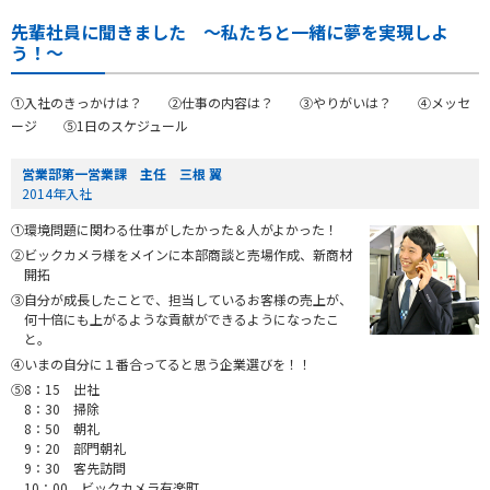
先輩社員に聞きました ～私たちと一緒に夢を実現しよ
う！～
①入社のきっかけは？ ②仕事の内容は？ ③やりがいは？ ④メッセ
ージ ⑤1日のスケジュール
営業部第一営業課 主任 三根 翼
2014年入社
①環境問題に関わる仕事がしたかった＆人がよかった！
②ビックカメラ様をメインに本部商談と売場作成、新商材
開拓
③自分が成長したことで、担当しているお客様の売上が、
何十倍にも上がるような貢献ができるようになったこ
と。
④いまの自分に１番合ってると思う企業選びを！！
⑤8：15 出社
8：30 掃除
8：50 朝礼
9：20 部門朝礼
9：30 客先訪問
10：00 ビックカメラ有楽町