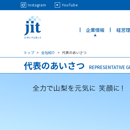
May we use cookies to track your activi
Instagram
YouTube
企業情報
経営
ジット株
式会社
トップ
会社紹介
代表のあいさつ
代表のあいさつ
REPRESENTATIVE G