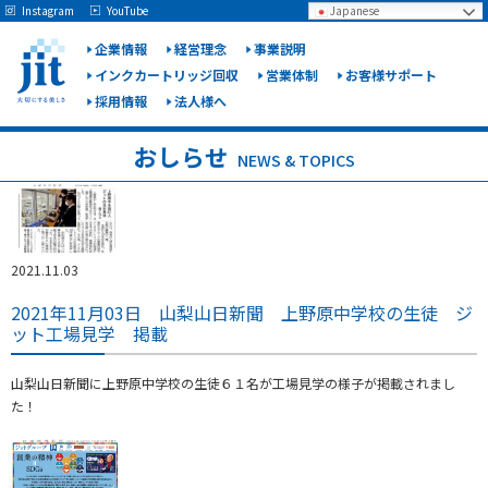
May we use cookies to track your activities? We take your privacy very seriously.
Instagram
YouTube
Japanese
Please see our privacy policy for details and any questions.
Yes
No
企業情報
経営理念
事業説明
インクカートリッジ回収
営業体制
お客様サポート
採用情報
法人様へ
ジット
株式会
おしらせ
NEWS & TOPICS
社
2021.11.03
2021年11月03日 山梨山日新聞 上野原中学校の生徒 ジ
ット工場見学 掲載
山梨山日新聞に上野原中学校の生徒６１名が工場見学の様子が掲載されまし
た！