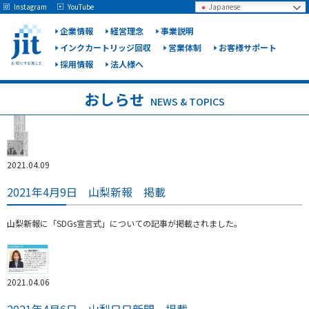
May we use cookies to track your activities? We take your privacy very seriously.
Instagram
YouTube
Japanese
Please see our privacy policy for details and any questions.
Yes
No
企業情報
経営理念
事業説明
インクカートリッジ回収
営業体制
お客様サポート
採用情報
法人様へ
ジット
株式会
おしらせ
NEWS & TOPICS
社
2021.04.09
2021年4月9日 山梨新報 掲載
山梨新報に「SDGs宣言式」についての記事が掲載されました。
2021.04.06