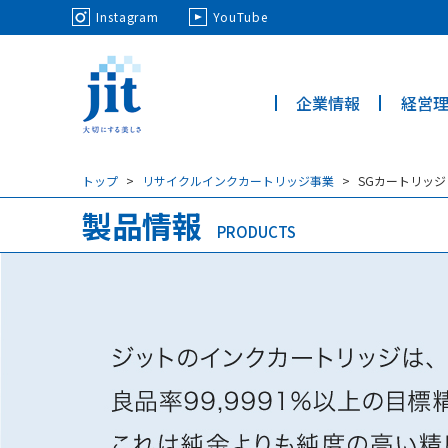
May we use cookies to track your activi
Instagram
YouTube
企業情報
経営
ジット株
式会社
トップ
リサイクルインクカートリッジ事業
SGカートリッジ
製品情報
PRODUCTS