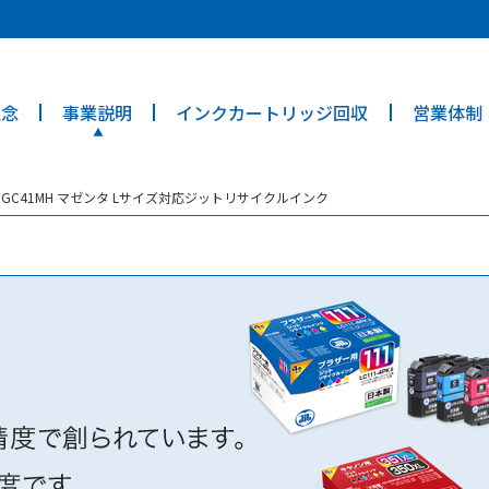
ties? We take your privacy very seriously. Please see our privacy poli
理念
事業説明
インクカートリッジ回収
営業体制
 GC41MH マゼンタ Lサイズ対応ジットリサイクルインク