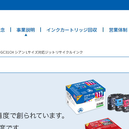
ties? We take your privacy very seriously. Please see our privacy poli
理念
事業説明
インクカートリッジ回収
営業体制
 GC31CH シアン Lサイズ対応ジットリサイクルインク