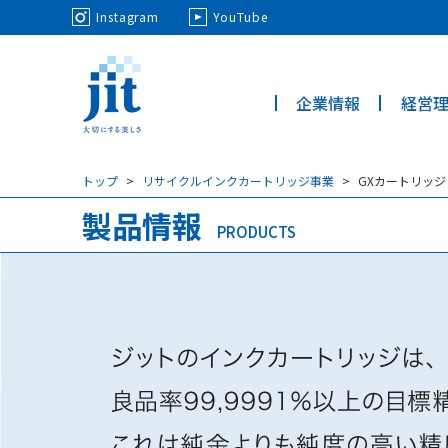
May we use cookies to track your activi
Instagram
YouTube
企業情報
経営
ジット株
式会社
トップ
リサイクルインクカートリッジ事業
GXカートリッジ
製品情報
PRODUCTS