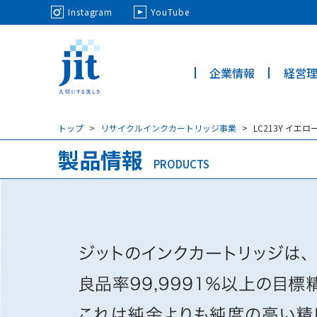
May we use cookies to track your activi
Instagram
YouTube
企業情報
経営
ジット株
式会社
トップ
リサイクルインクカートリッジ事業
LC213Y イ
製品情報
PRODUCTS