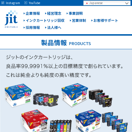
May we use cookies to track your activities? We take your privacy very seriously.
Instagram
YouTube
Japanese
Please see our privacy policy for details and any questions.
Yes
No
企業情報
経営理念
事業説明
インクカートリッジ回収
営業体制
お客様サポート
採用情報
法人様へ
ジット
株式会
製品情報
PRODUCTS
社