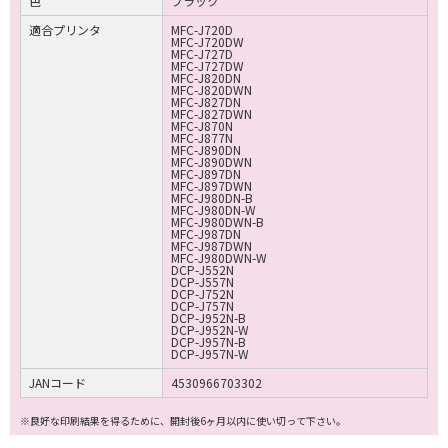
色
ブラック
適合プリンタ
MFC-J720D
MFC-J720DW
MFC-J727D
MFC-J727DW
MFC-J820DN
MFC-J820DWN
MFC-J827DN
MFC-J827DWN
MFC-J870N
MFC-J877N
MFC-J890DN
MFC-J890DWN
MFC-J897DN
MFC-J897DWN
MFC-J980DN-B
MFC-J980DN-W
MFC-J980DWN-B
MFC-J987DN
MFC-J987DWN
MFC-J980DWN-W
DCP-J552N
DCP-J557N
DCP-J752N
DCP-J757N
DCP-J952N-B
DCP-J952N-W
DCP-J957N-B
DCP-J957N-W
JANコード
4530966703302
※良好な印刷結果を得るために、開封後6ヶ月以内に使い切って下さい。