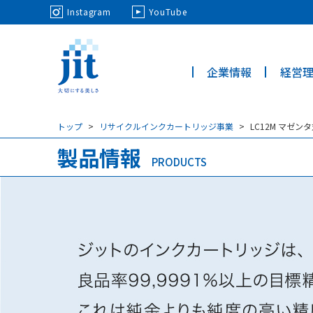
May we use cookies to track your activi
Instagram
YouTube
企業情報
経営
ジット株
式会社
トップ
リサイクルインクカートリッジ事業
LC12M マゼ
製品情報
PRODUCTS