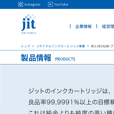
May we use cookies to track your activi
Instagram
YouTube
企業情報
経営
ジット株
式会社
トップ
リサイクルインクカートリッジ事業
BCI-381XL
製品情報
PRODUCTS