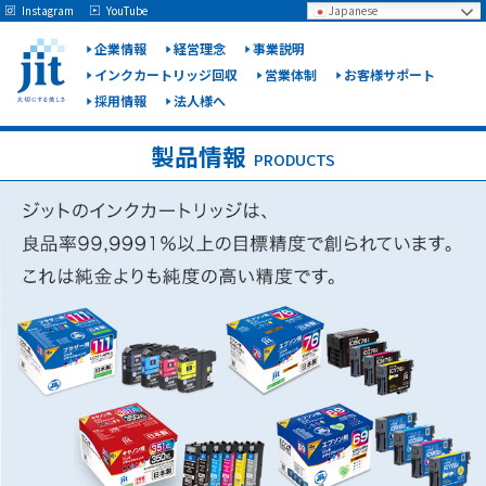
May we use cookies to track your activities? We take your privacy very seriously.
Instagram
YouTube
Japanese
Please see our privacy policy for details and any questions.
Yes
No
企業情報
経営理念
事業説明
インクカートリッジ回収
営業体制
お客様サポート
採用情報
法人様へ
ジット
株式会
製品情報
PRODUCTS
社