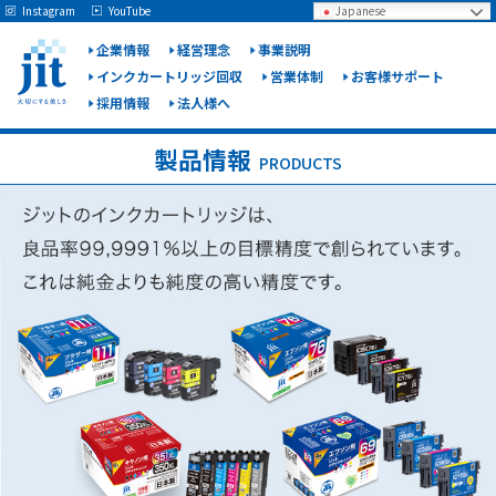
May we use cookies to track your activities? We take your privacy very seriously.
Instagram
YouTube
Japanese
Please see our privacy policy for details and any questions.
Yes
No
企業情報
経営理念
事業説明
インクカートリッジ回収
営業体制
お客様サポート
採用情報
法人様へ
ジット
株式会
製品情報
PRODUCTS
社