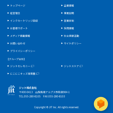
トップページ
企業情報
経営理念
事業説明
インクカートリッジ回収
営業体制
お客様サポート
採用情報
メディア掲載情報
社会貢献活動
お問い合わせ
サイトポリシー
プライバシーポリシー
【グループ会社】
ジットセレモニー
ジットストア
にこにこキッズ保育園
ジット株式会社
〒400-0413 山梨県南アルプス市和泉984-1
TEL.055-280-8105 FAX.055-280-8103
Copyright © JIT Inc. All rights reserved.