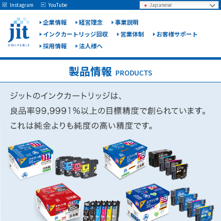
May we use cookies to track your activities? We take your privacy very seriously.
Instagram
YouTube
Japanese
Please see our privacy policy for details and any questions.
Yes
No
企業情報
経営理念
事業説明
インクカートリッジ回収
営業体制
お客様サポート
採用情報
法人様へ
ジット
株式会
製品情報
PRODUCTS
社