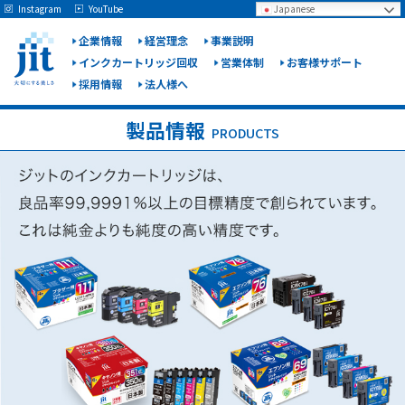
May we use cookies to track your activities? We take your privacy very seriously.
Instagram
YouTube
Japanese
Please see our privacy policy for details and any questions.
Yes
No
企業情報
経営理念
事業説明
インクカートリッジ回収
営業体制
お客様サポート
採用情報
法人様へ
ジット
株式会
製品情報
PRODUCTS
社