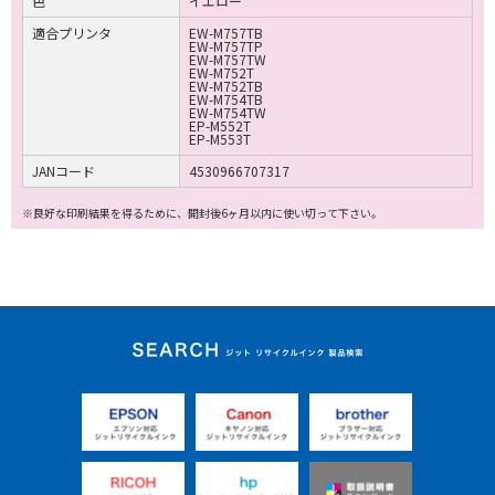
色
イエロー
適合プリンタ
EW-M757TB
EW-M757TP
EW-M757TW
EW-M752T
EW-M752TB
EW-M754TB
EW-M754TW
EP-M552T
EP-M553T
JANコード
4530966707317
※良好な印刷結果を得るために、開封後6ヶ月以内に使い切って下さい。
ジット リサイクルイ
ンク 製品検索