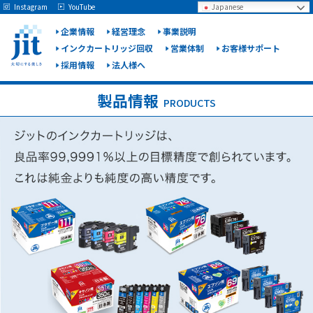
May we use cookies to track your activities? We take your privacy very seriously.
Instagram
YouTube
Japanese
Please see our privacy policy for details and any questions.
Yes
No
企業情報
経営理念
事業説明
インクカートリッジ回収
営業体制
お客様サポート
採用情報
法人様へ
ジット
株式会
製品情報
PRODUCTS
社