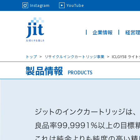
May we use cookies to track your activi
Instagram
YouTube
企業情報
経営
ジット株
式会社
トップ
リサイクルインクカートリッジ事業
ICLGY58 
製品情報
PRODUCTS