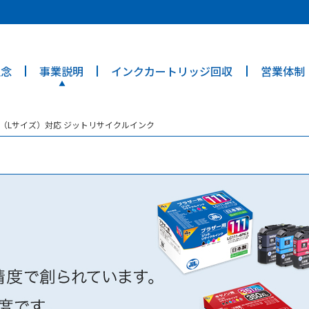
ties? We take your privacy very seriously. Please see our privacy poli
理念
事業説明
インクカートリッジ回収
営業体制
エロー（Lサイズ）対応 ジットリサイクルインク