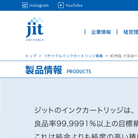
May we use cookies to track your activi
Instagram
YouTube
企業情報
経営
ジット株
式会社
トップ
リサイクルインクカートリッジ事業
ICY92L イ
製品情報
PRODUCTS