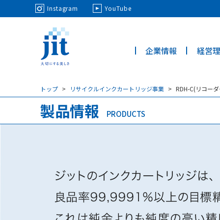
May we use cookies to track your activi
Instagram
YouTube
企業情報
経営
ジット株
式会社
トップ
リサイクルインクカートリッジ事業
RDH-C(リコ
製品情報
PRODUCTS