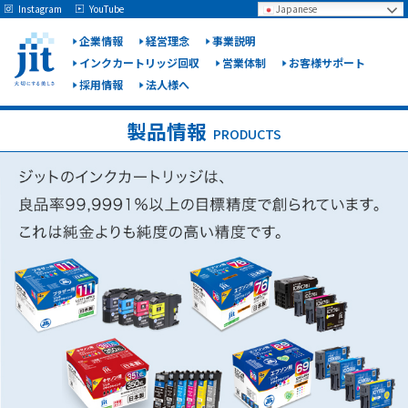
May we use cookies to track your activities? We take your privacy very seriously.
Instagram
YouTube
Japanese
Please see our privacy policy for details and any questions.
Yes
No
企業情報
経営理念
事業説明
インクカートリッジ回収
営業体制
お客様サポート
採用情報
法人様へ
ジット
株式会
製品情報
PRODUCTS
社