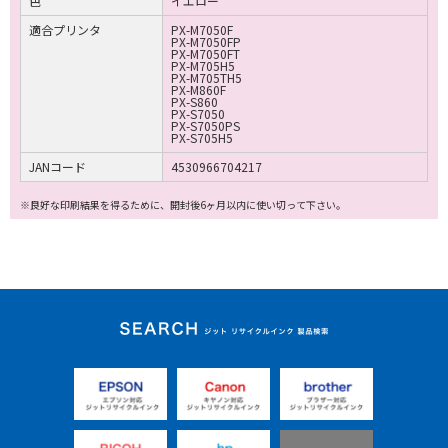
色
イエロー
適合プリンタ
PX-M7050F
PX-M7050FP
PX-M7050FT
PX-M705H5
PX-M705TH5
PX-M860F
PX-S860
PX-S7050
PX-S7050PS
PX-S705H5
JANコード
4530966704217
※良好な印刷結果を得るために、開封後6ヶ月以内に使い切って下さい。
ジット リサイクルイ
ンク 製品検索