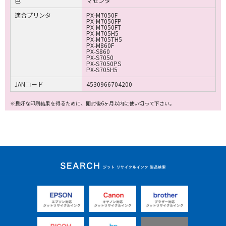
色
マゼンタ
適合プリンタ
PX-M7050F
PX-M7050FP
PX-M7050FT
PX-M705H5
PX-M705TH5
PX-M860F
PX-S860
PX-S7050
PX-S7050PS
PX-S705H5
JANコード
4530966704200
※良好な印刷結果を得るために、開封後6ヶ月以内に使い切って下さい。
ジット リサイクルイ
ンク 製品検索