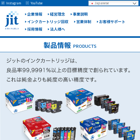
May we use cookies to track your activities? We take your privacy very seriously.
Instagram
YouTube
Japanese
Please see our privacy policy for details and any questions.
Yes
No
企業情報
経営理念
事業説明
インクカートリッジ回収
営業体制
お客様サポート
採用情報
法人様へ
ジット
株式会
製品情報
PRODUCTS
社