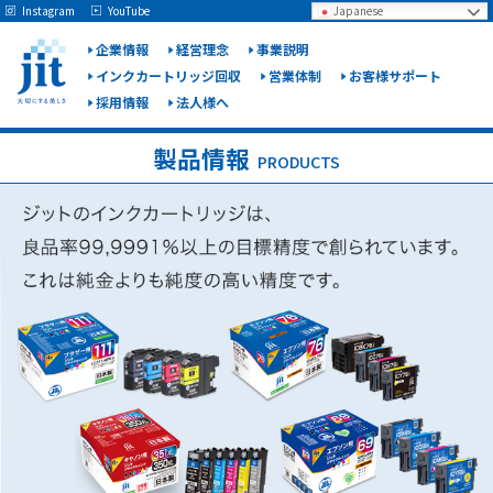
May we use cookies to track your activities? We take your privacy very seriously.
Instagram
YouTube
Japanese
Please see our privacy policy for details and any questions.
Yes
No
企業情報
経営理念
事業説明
インクカートリッジ回収
営業体制
お客様サポート
採用情報
法人様へ
ジット
株式会
製品情報
PRODUCTS
社