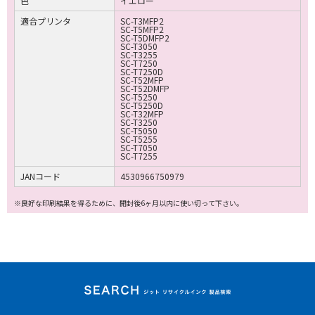
色
イエロー
適合プリンタ
SC-T3MFP2
SC-T5MFP2
SC-T5DMFP2
SC-T3050
SC-T3255
SC-T7250
SC-T7250D
SC-T52MFP
SC-T52DMFP
SC-T5250
SC-T5250D
SC-T32MFP
SC-T3250
SC-T5050
SC-T5255
SC-T7050
SC-T7255
JANコード
4530966750979
※良好な印刷結果を得るために、開封後6ヶ月以内に使い切って下さい。
ジット リサイクルイ