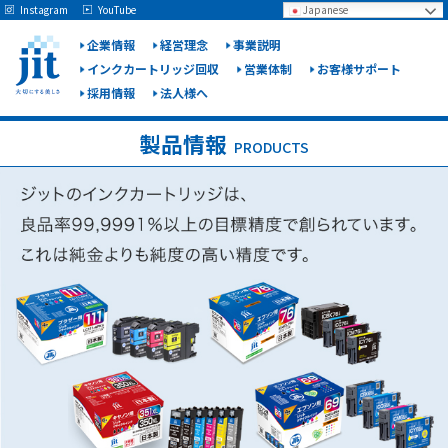
May we use cookies to track your activities? We take your privacy very seriously.
Instagram
YouTube
Japanese
Please see our privacy policy for details and any questions.
Yes
No
企業情報
経営理念
事業説明
インクカートリッジ回収
営業体制
お客様サポート
採用情報
法人様へ
ジット
株式会
製品情報
PRODUCTS
社