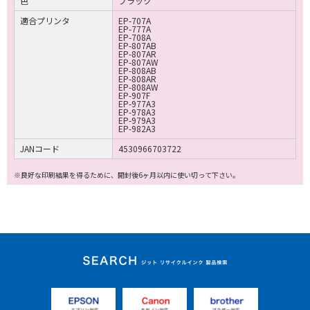
色
ブラック
適合プリンタ
EP-707A
EP-777A
EP-708A
EP-807AB
EP-807AR
EP-807AW
EP-808AB
EP-808AR
EP-808AW
EP-907F
EP-977A3
EP-978A3
EP-979A3
EP-982A3
JANコード
4530966703722
※良好な印刷結果を得るために、開封後6ヶ月以内に使い切って下さい。
ジット リサイクルイ
ンク 製品検索