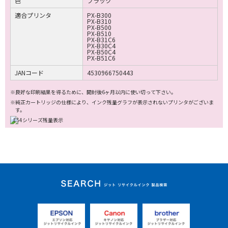
色
ブラック
適合プリンタ
PX-B300
PX-B310
PX-B500
PX-B510
PX-B31C6
PX-B30C4
PX-B50C4
PX-B51C6
JANコード
4530966750443
※良好な印刷結果を得るために、開封後6ヶ月以内に使い切って下さい。
※純正カートリッジの仕様により、インク残量グラフが表示されないプリンタがございま
す。
ジット リサイクルイ
ンク 製品検索