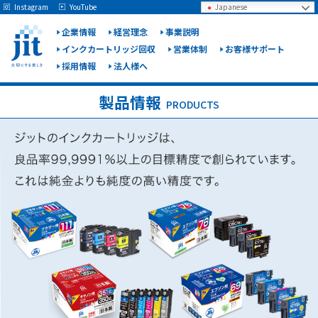
May we use cookies to track your activities? We take your privacy very seriously.
Instagram
YouTube
Japanese
Please see our privacy policy for details and any questions.
Yes
No
企業情報
経営理念
事業説明
インクカートリッジ回収
営業体制
お客様サポート
採用情報
法人様へ
ジット
株式会
製品情報
PRODUCTS
社