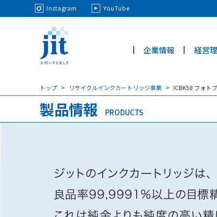
May we use cookies to track your activi
Instagram
YouTube
企業情報
経営
ジット株
式会社
トップ
リサイクルインクカートリッジ事業
ICBK58 フ
製品情報
PRODUCTS