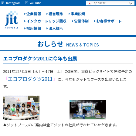
May we use cookies to track your activities? We take your privacy very seriously.
Instagram
YouTube
Japanese
Please see our privacy policy for details and any questions.
Yes
No
企業情報
経営理念
事業説明
インクカートリッジ回収
営業体制
お客様サポート
採用情報
法人様へ
ジット
株式会
おしらせ
NEWS & TOPICS
社
エコプロダクツ2011に今年も出展
2011年12月15日［木］～17日［土］の3日間、東京ビックサイトで開催予定の
「
エコプロダクツ2011
」
に、今年もジットでブースを出展いたしま
す。
▲ジットブースのご案内は全てジットの社員が行わせていただきます。