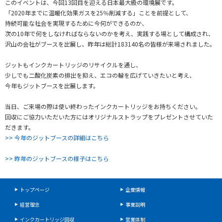
このイベントは、今回13回目を迎える日本最大級の環境展です。
「2020年までに温暖化効果ガスを25％削減する」ことを前提として、
持続可能な社会を実現するために今何ができるのか、
次の10年で何をしなければならないのかを考え、実践する場として構成され、
沢山の会社がブースを出展し、昨年は総計183140名の皆様が来場されました。
ジットもインクカートリッジのリサイクルを通し、
少しでも二酸化炭素の排出を抑え、エコの輪を広げていきたいと考え、
今年もジットブースを出展します。
当日、ご来場の際は使い終わったインクカートリッジをお持ちください。
回収にご協力いただいた方にはオリジナルストラップをプレゼントさせていた
だきます。
>> 今年のジットブースの詳細はこちら
>> 昨年のジットブースの様子はこちら
トップページ
企業情報
経営理念
事業説明
インクカートリッジ回収
営業体制