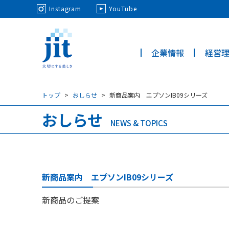
May we use cookies to track your activi
Instagram
YouTube
企業情報
経営
ジット株
式会社
トップ
おしらせ
新商品案内 エプソンIB09シリーズ
おしらせ
NEWS & TOPICS
新商品案内 エプソンIB09シリーズ
新商品のご提案