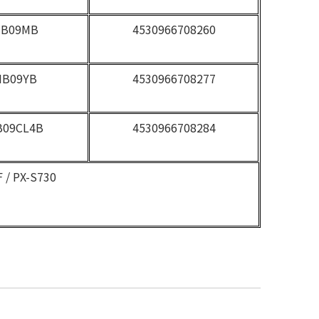
IB09MB
4530966708260
IB09YB
4530966708277
B09CL4B
4530966708284
 / PX-S730