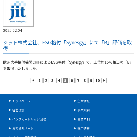
2025.02.04
ジット株式会社、ESG格付「Synesgy」にて「B」評価を取
得
欧州大手格付機関CRIFによるESG格付「Synesgy」で、上位約15％相当の「B」
を取得いたしました。
1
2
3
4
5
6
7
8
9
10
prev
next
トップページ
企業情報
経営理念
事業説明
インクカートリッジ回収
営業体制
お客様サポート
採用情報