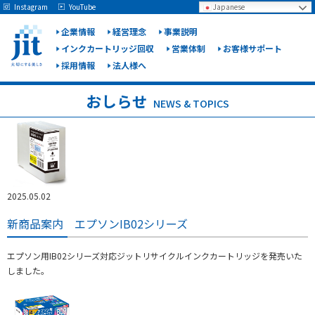
May we use cookies to track your activities? We take your privacy very seriously.
Instagram
YouTube
Japanese
Please see our privacy policy for details and any questions.
Yes
No
企業情報
経営理念
事業説明
インクカートリッジ回収
営業体制
お客様サポート
採用情報
法人様へ
ジット
株式会
おしらせ
NEWS & TOPICS
社
2025.05.02
新商品案内 エプソンIB02シリーズ
エプソン用IB02シリーズ対応ジットリサイクルインクカートリッジを発売いた
しました。