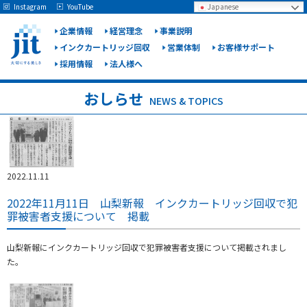
May we use cookies to track your activities? We take your privacy very seriously.
Instagram
YouTube
Japanese
Please see our privacy policy for details and any questions.
Yes
No
企業情報
経営理念
事業説明
インクカートリッジ回収
営業体制
お客様サポート
採用情報
法人様へ
ジット
株式会
おしらせ
NEWS & TOPICS
社
2022.11.11
2022年11月11日 山梨新報 インクカートリッジ回収で犯
罪被害者支援について 掲載
山梨新報にインクカートリッジ回収で犯罪被害者支援について掲載されまし
た。