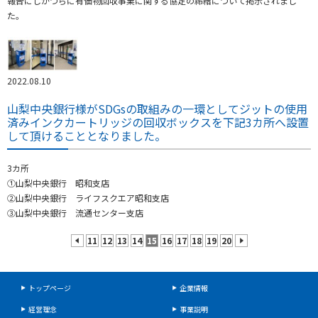
報告にしかつらに有価物回収事業に関する協定の締結について掲示されまし
た。
2022.08.10
山梨中央銀行様がSDGsの取組みの一環としてジットの使用
済みインクカートリッジの回収ボックスを下記3カ所へ設置
して頂けることとなりました。
3カ所
①山梨中央銀行 昭和支店
②山梨中央銀行 ライフスクエア昭和支店
③山梨中央銀行 流通センター支店
11
12
13
14
15
16
17
18
19
20
prev
next
トップページ
企業情報
経営理念
事業説明