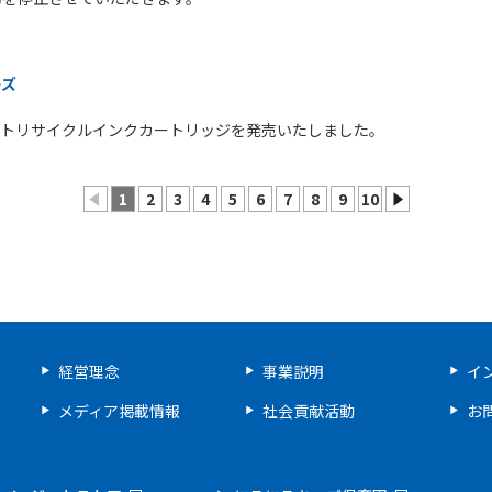
ーズ
応ジットリサイクルインクカートリッジを発売いたしました。
1
2
3
4
5
6
7
8
9
10
prev
next
経営理念
事業説明
イ
メディア掲載情報
社会貢献活動
お