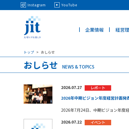
May we use cookies to track your activi
Instagram
YouTube
企業情報
経営
ジット株
式会社
トップ
おしらせ
おしらせ
NEWS & TOPICS
2026.07.27
2026年中期ビジョン年度経営計画発
2026年7月24日、中期ビジョン年
2026.07.22