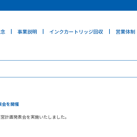
ties? We take your privacy very seriously. Please see our privacy poli
理念
事業説明
インクカートリッジ回収
営業体制
表会を開催
度経営計画発表会を実施いたしました。