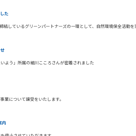
ました
ス市と締結しているグリーンパートナーズの一環として、自然環境保全活動
らせ
たいよう」所属の細川こころさんが密着されました
部事業について譲受をいたします。
案内
業務を停止させていただきます。