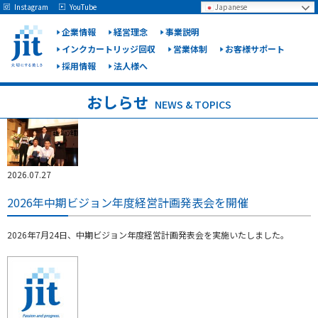
May we use cookies to track your activities? We take your privacy very seriously.
Instagram
YouTube
Japanese
Please see our privacy policy for details and any questions.
Yes
No
企業情報
経営理念
事業説明
インクカートリッジ回収
営業体制
お客様サポート
採用情報
法人様へ
ジット
株式会
おしらせ
NEWS & TOPICS
社
2026.07.27
2026年中期ビジョン年度経営計画発表会を開催
2026年7月24日、中期ビジョン年度経営計画発表会を実施いたしました。