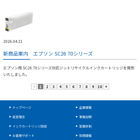
2026.04.21
新商品案内 エプソン SC26 70シリーズ
エプソン用 SC26 70シリーズ対応ジットリサイクルインクカートリッジを発売
いたしました。
1
2
3
4
5
6
7
8
9
10
prev
next
トップページ
企業情報
経営理念
事業説明
インクカートリッジ回収
営業体制
お客様サポート
採用情報