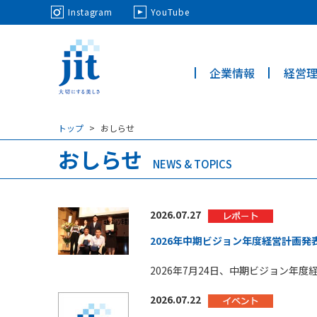
May we use cookies to track your activi
Instagram
YouTube
企業情報
経営
ジット株
式会社
トップ
おしらせ
おしらせ
NEWS & TOPICS
2026.07.27
2026年中期ビジョン年度経営計画発
2026年7月24日、中期ビジョン年
2026.07.22