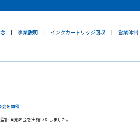
ties? We take your privacy very seriously. Please see our privacy poli
理念
事業説明
インクカートリッジ回収
営業体制
表会を開催
度経営計画発表会を実施いたしました。