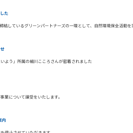
ました
ス市と締結しているグリーンパートナーズの一環として、自然環境保全活動
らせ
たいよう」所属の細川こころさんが密着されました
部事業について譲受をいたします。
案内
業務を停止させていただきます。