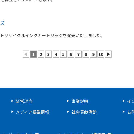
ーズ
応ジットリサイクルインクカートリッジを発売いたしました。
1
2
3
4
5
6
7
8
9
10
prev
next
経営理念
事業説明
イ
メディア掲載情報
社会貢献活動
お