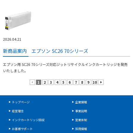
2026.04.21
新商品案内 エプソン SC26 70シリーズ
エプソン用 SC26 70シリーズ対応ジットリサイクルインクカートリッジを発売
いたしました。
1
2
3
4
5
6
7
8
9
10
prev
next
トップページ
企業情報
経営理念
事業説明
インクカートリッジ回収
営業体制
お客様サポート
採用情報