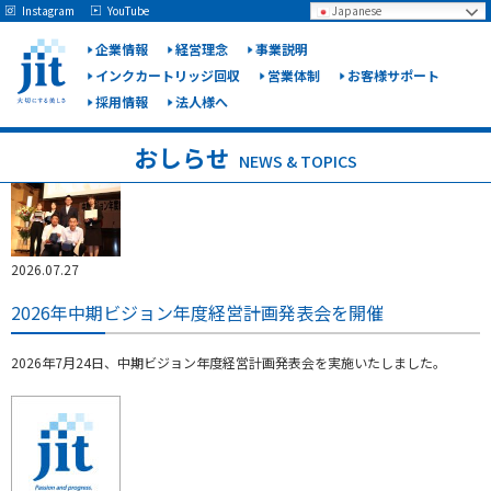
May we use cookies to track your activities? We take your privacy very seriously.
Instagram
YouTube
Japanese
Please see our privacy policy for details and any questions.
Yes
No
企業情報
経営理念
事業説明
インクカートリッジ回収
営業体制
お客様サポート
採用情報
法人様へ
ジット
株式会
おしらせ
NEWS & TOPICS
社
2026.07.27
2026年中期ビジョン年度経営計画発表会を開催
2026年7月24日、中期ビジョン年度経営計画発表会を実施いたしました。