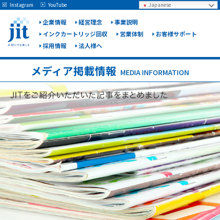
May we use cookies to track your activities? We take your privacy very seriously.
Instagram
YouTube
Japanese
Please see our privacy policy for details and any questions.
Yes
No
企業情報
経営理念
事業説明
インクカートリッジ回収
営業体制
お客様サポート
採用情報
法人様へ
ジット
株式会
メディア掲載情報
MEDIA INFORMATION
社