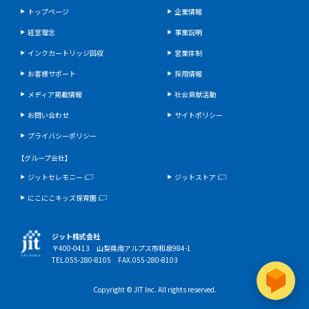
トップページ
企業情報
経営理念
事業説明
インクカートリッジ回収
営業体制
お客様サポート
採用情報
メディア掲載情報
社会貢献活動
お問い合わせ
サイトポリシー
プライバシーポリシー
【グループ会社】
ジットセレモニー
ジットストア
にこにこキッズ保育園
ジット株式会社
〒400-0413 山梨県南アルプス市和泉984-1
TEL.055-280-8105 FAX.055-280-8103
Copyright © JIT Inc. All rights reserved.