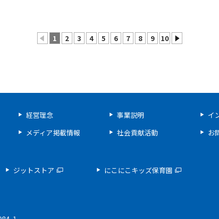
1
2
3
4
5
6
7
8
9
10
prev
next
経営理念
事業説明
イ
メディア掲載情報
社会貢献活動
お
ジットストア
にこにこキッズ保育園