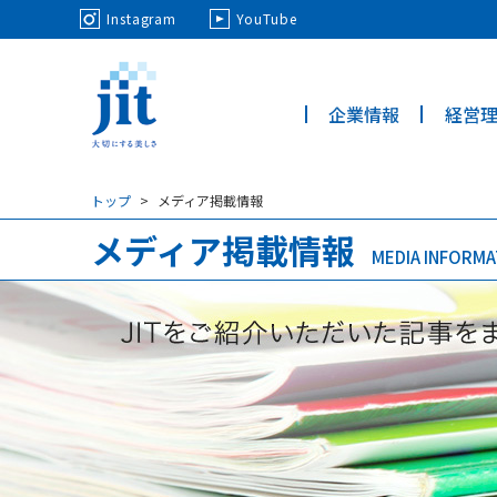
May we use cookies to track your activi
Instagram
YouTube
企業情報
経営
ジット株
式会社
トップ
メディア掲載情報
メディア掲載情報
MEDIA INFORMA