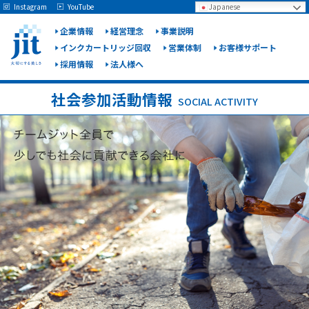
May we use cookies to track your activities? We take your privacy very seriously.
Instagram
YouTube
Japanese
Please see our privacy policy for details and any questions.
Yes
No
企業情報
経営理念
事業説明
インクカートリッジ回収
営業体制
お客様サポート
採用情報
法人様へ
ジット
株式会
社会参加活動情報
SOCIAL ACTIVITY
社