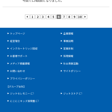
今回で124回目となりました。
1
2
3
4
5
6
7
8
9
10
prev
next
トップページ
企業情報
経営理念
事業説明
インクカートリッジ回収
営業体制
お客様サポート
採用情報
メディア掲載情報
社会貢献活動
お問い合わせ
サイトポリシー
プライバシーポリシー
【グループ会社】
ジットセレモニー
ジットストア
にこにこキッズ保育園