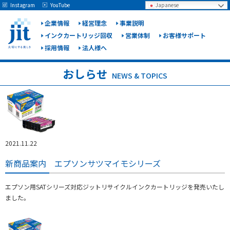
May we use cookies to track your activities? We take your privacy very seriously.
Instagram
YouTube
Japanese
Please see our privacy policy for details and any questions.
Yes
No
企業情報
経営理念
事業説明
インクカートリッジ回収
営業体制
お客様サポート
採用情報
法人様へ
ジット
株式会
おしらせ
NEWS & TOPICS
社
2021.11.22
新商品案内 エプソンサツマイモシリーズ
エプソン用SATシリーズ対応ジットリサイクルインクカートリッジを発売いたし
ました。