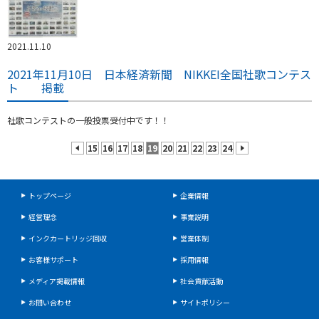
2021.11.10
2021年11月10日 日本経済新聞 NIKKEI全国社歌コンテス
ト 掲載
社歌コンテストの一般投票受付中です！！
15
16
17
18
19
20
21
22
23
24
prev
next
トップページ
企業情報
経営理念
事業説明
インクカートリッジ回収
営業体制
お客様サポート
採用情報
メディア掲載情報
社会貢献活動
お問い合わせ
サイトポリシー