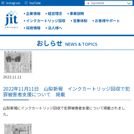
May we use cookies to track your activities? We take your privacy very seriously.
Instagram
YouTube
Japanese
Please see our privacy policy for details and any questions.
Yes
No
企業情報
経営理念
事業説明
インクカートリッジ回収
営業体制
お客様サポート
採用情報
法人様へ
ジット
株式会
おしらせ
NEWS & TOPICS
社
2022.11.11
2022年11月11日 山梨新報 インクカートリッジ回収で犯
罪被害者支援について 掲載
山梨新報にインクカートリッジ回収で犯罪被害者支援について掲載されまし
た。