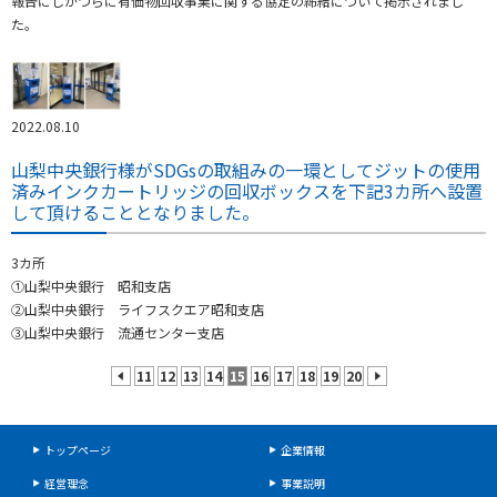
報告にしかつらに有価物回収事業に関する協定の締結について掲示されまし
た。
2022.08.10
山梨中央銀行様がSDGsの取組みの一環としてジットの使用
済みインクカートリッジの回収ボックスを下記3カ所へ設置
して頂けることとなりました。
3カ所
①山梨中央銀行 昭和支店
②山梨中央銀行 ライフスクエア昭和支店
③山梨中央銀行 流通センター支店
11
12
13
14
15
16
17
18
19
20
prev
next
トップページ
企業情報
経営理念
事業説明