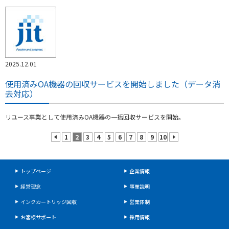
2025.12.01
使用済みOA機器の回収サービスを開始しました（データ消
去対応）
リユース事業として使用済みOA機器の一括回収サービスを開始。
1
2
3
4
5
6
7
8
9
10
prev
next
トップページ
企業情報
経営理念
事業説明
インクカートリッジ回収
営業体制
お客様サポート
採用情報