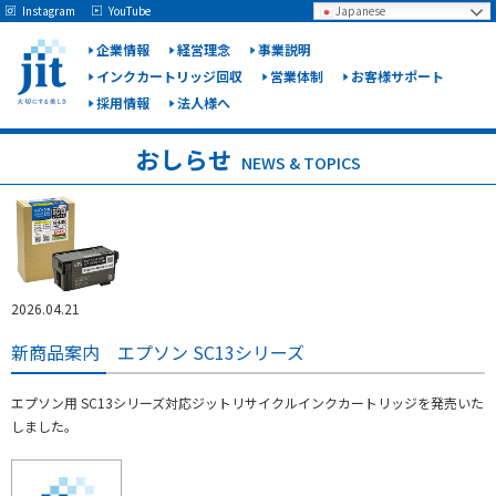
May we use cookies to track your activities? We take your privacy very seriously.
Instagram
YouTube
Japanese
Please see our privacy policy for details and any questions.
Yes
No
企業情報
経営理念
事業説明
インクカートリッジ回収
営業体制
お客様サポート
採用情報
法人様へ
ジット
株式会
おしらせ
NEWS & TOPICS
社
2026.04.21
新商品案内 エプソン SC13シリーズ
エプソン用 SC13シリーズ対応ジットリサイクルインクカートリッジを発売いた
しました。