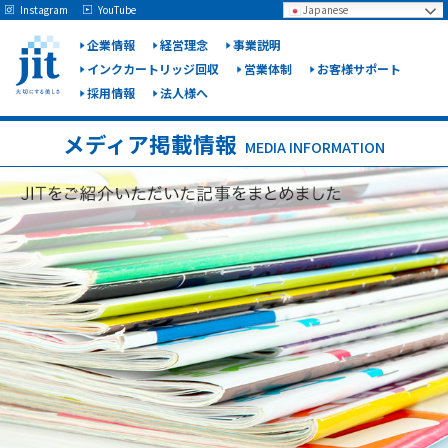
May we use cookies to track your activities? We take your privacy very seriously.
Instagram
YouTube
Japanese
Please see our privacy policy for details and any questions.
Yes
No
企業情報
経営理念
事業説明
インクカートリッジ回収
営業体制
お客様サポート
採用情報
法人様へ
ジット
株式会
メディア掲載情報
MEDIA INFORMATION
社