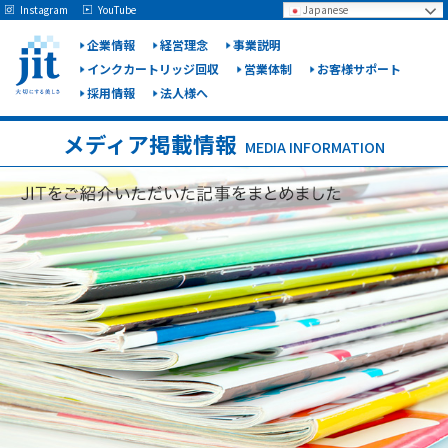
May we use cookies to track your activities? We take your privacy very seriously.
Instagram
YouTube
Japanese
Please see our privacy policy for details and any questions.
Yes
No
企業情報
経営理念
事業説明
インクカートリッジ回収
営業体制
お客様サポート
採用情報
法人様へ
ジット
株式会
メディア掲載情報
MEDIA INFORMATION
社