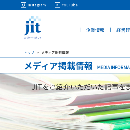
May we use cookies to track your activi
Instagram
YouTube
企業情報
経営
ジット株
式会社
トップ
メディア掲載情報
メディア掲載情報
MEDIA INFORMA