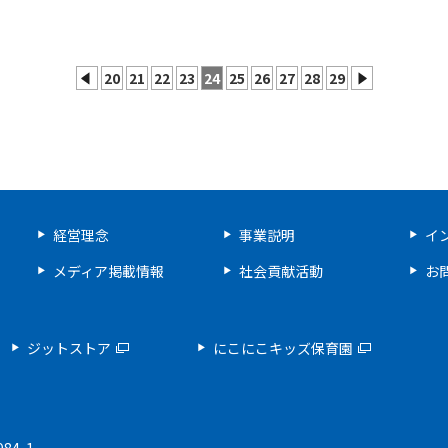
20
21
22
23
24
25
26
27
28
29
prev
next
経営理念
事業説明
イ
メディア掲載情報
社会貢献活動
お
ジットストア
にこにこキッズ保育園